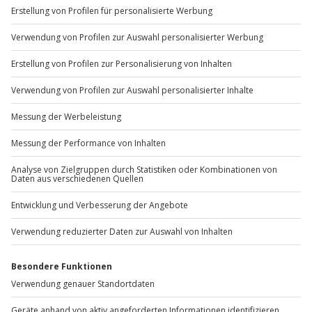
+49 89 / 60 60 89 700
Mo-Fr: 9-17 Uhr
b2b@jochen-schweizer.de
www.b2b.jochen-schweizer.de/
Artikelnummer
:
57978
Andere Produkte entdecken