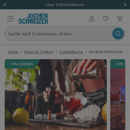
Über 9.000 Erlebnisse
Benutzerkonto
Suche nach Erlebnissen, Orten...
Home
/
Essen & Trinken
/
Cocktailkurse
/
Mocktail Workshop Mü
-15% CLUB DEAL
-15% CLU