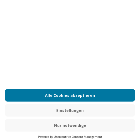
Vertrag widerrufen
FAQs
Kontakt
Zahlungsarten
Über uns
Magazin
Jobs
Partnerprogramm
Versand und Lieferung
Presse
AGB
Cookie Einstellungen
Datenschutz
Nutzungsbedingungen
Online-Marktplatz
Barrierefreiheit
Compliance
Impressum
RECHNUNG