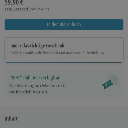
59,90 €
zzgl. Versand
(inkl. MwSt.)
In den Warenkorb
Immer das richtige Geschenk:
Große Auswahl, volle Flexibilität und maximale Sicherheit
Große Auswahl
Über 9.000 Erlebnisse.
Volle Flexibilität
-15%* Club Deal verfügbar
Jeder Gutschein für alle Erlebnisse einlösbar.
Direktabzug im Warenkorb
Maximale Sicherheit
Melde dich hier an
10 Jahre gültig & verlängerbar.
Inhalt