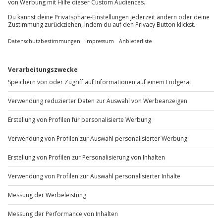
+49 89 / 60 60 89 700
Mo-Fr: 9-17 Uhr
b2b@jochen-schweizer.de
www.b2b.jochen-schweizer.de/
Artikelnummer
:
59497
Andere Produkte entdecken