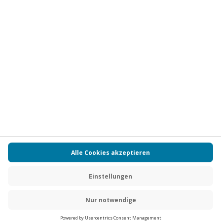
Vertrag widerrufen
FAQs
Kontakt
Zahlungsarten
Über uns
Magazin
Jobs
Partnerprogramm
Versand und Lieferung
Presse
AGB
Cookie Einstellungen
Datenschutz
Nutzungsbedingungen
Online-Marktplatz
Barrierefreiheit
Compliance
Impressum
RECHNUNG