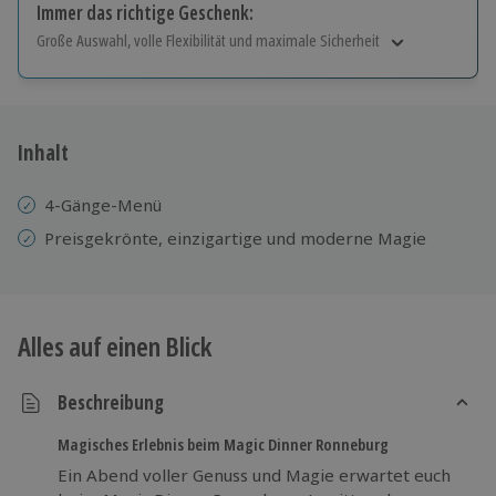
Immer das richtige Geschenk:
Große Auswahl, volle Flexibilität und maximale Sicherheit
Große Auswahl
Über 9.000 Erlebnisse.
Volle Flexibilität
Jeder Gutschein für alle Erlebnisse einlösbar.
Inhalt
Maximale Sicherheit
10 Jahre gültig & verlängerbar.
4-Gänge-Menü
Preisgekrönte, einzigartige und moderne Magie
Alles auf einen Blick
Beschreibung
Magisches Erlebnis beim Magic Dinner Ronneburg
Ein Abend voller Genuss und Magie erwartet euch