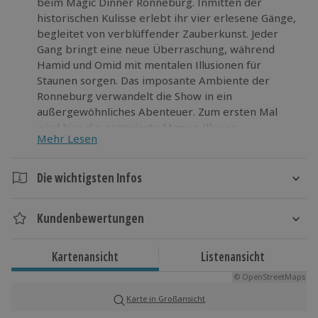
beim Magic Dinner Ronneburg. Inmitten der
historischen Kulisse erlebt ihr vier erlesene Gänge,
begleitet von verblüffender Zauberkunst. Jeder
Gang bringt eine neue Überraschung, während
Hamid und Omid mit mentalen Illusionen für
Staunen sorgen. Das imposante Ambiente der
Ronneburg verwandelt die Show in ein
außergewöhnliches Abenteuer. Zum ersten Mal
wird hier die prämiierte Magica-Illusion
Mehr Lesen
präsentiert. Gönnt euch dieses aufregende
Erlebnis, lasst euch von der Magie mitreißen und
erlebt einen Abend voller Nervenkitzel und Genuss.
Die wichtigsten Infos
Sichert euch jetzt eure Plätze für das Magic Dinner
Dauer
Ronneburg!
Kundenbewertungen
Ca. 3,5 Stunden
Kartenansicht
Listenansicht
Verfügbarkeit / Termine
© OpenStreetMaps
Von Oktober bis März freitag und samstag zu
bestimmten Terminen verfügbar
Karte in Großansicht