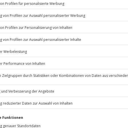
Listenansicht
© OpenStreetMaps
icht
erfügbar
Jochen Schweizer
GmbH
psychische Beeinträchtigungen
Mühldorfstraße 8
81671
München
eiten, außer an bundesweiten
 Anfrage möglich