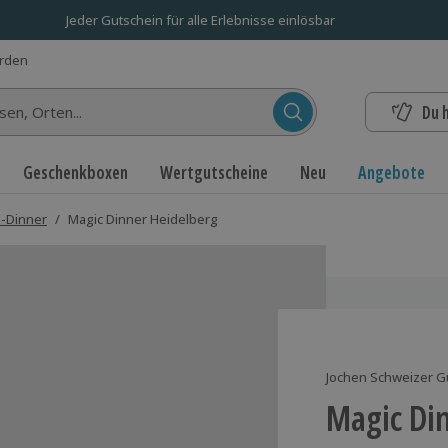
Jeder Gutschein für alle Erlebnisse einlösbar
erden
Du 
n...
Geschenkboxen
Wertgutscheine
Neu
Angebote
s-Dinner
/
Magic Dinner Heidelberg
Jochen Schweizer G
Magic Di