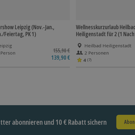
rshow Leipzig (Nov.-Jan.,
Wellnesskurzurlaub Heilba
a./Feiertag, PK 1)
Heiligenstadt für 2 (1 Nach
eipzig
Heilbad Heiligenstadt
155,90 €
 Person
2 Personen
139,90 €
4
(7)
ter abonnieren und 10 € Rabatt sichern
Abon