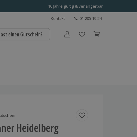
10 Jahre gültig & verlängerbar
Kontakt
01 205 19 24
hast einen Gutschein?
Benutzerkonto
utschein
nner Heidelberg