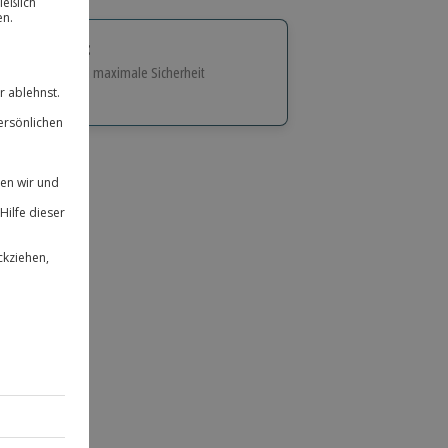
tige Geschenk:
e Flexibilität und maximale Sicherheit
hl
bnisse.
ität
 für alle Erlebnisse einlösbar.
herheit
 & verlängerbar.