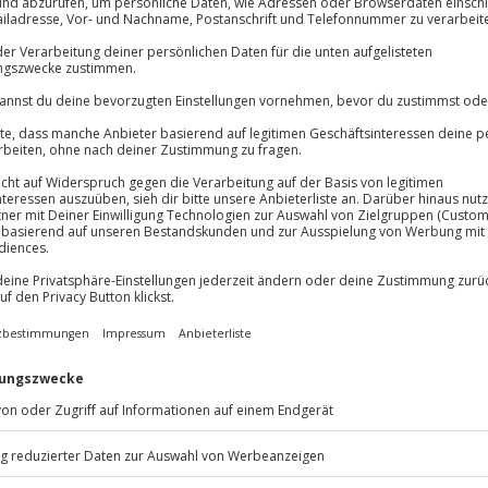
Immer das rich
Große Auswahl, voll
Große Auswa
Über 9.000 Erle
Volle Flexibil
Jeder Gutschein
n dich feine Genüsse und
Maximale Sic
keres 4-Gänge-Menü serviert
10 Jahre gültig
inierende Illusionen. Bei der
 Marco Miele im Wechsel auf.
ieten dir hier eine unglaubliche
hne Menü genießen möchte, kann
e wählen – mit schönem Blick auf
 Das Magic Dinner vereint
rn!