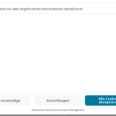
.
Fr: 9-17 Uhr
www.b2b.jochen-schweizer.de/
L
DEAL