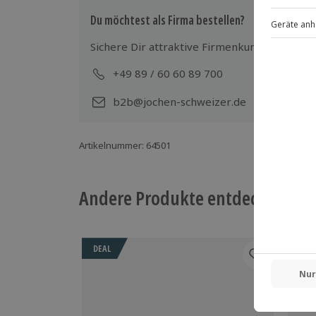
Du möchtest als Firma bestellen?
Sichere Dir attraktive Firmenkunden Vorteile
+49 89 / 60 60 89 700
Mo-
b2b@jochen-schweizer.de
Artikelnummer
:
64501
Andere Produkte entdecken
DEAL
DEA