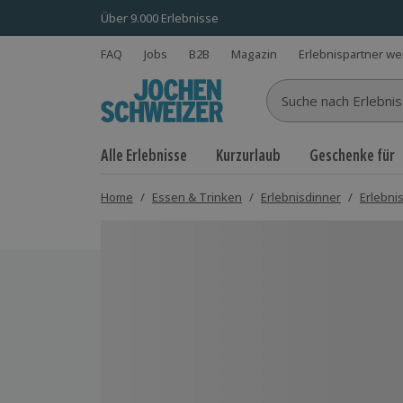
Über 9.000 Erlebnisse
FAQ
Jobs
B2B
Magazin
Erlebnispartner w
Suche nach Erlebnisse
Alle Erlebnisse
Kurzurlaub
Geschenke für
Home
/
Essen & Trinken
/
Erlebnisdinner
/
Erlebni
Bild 1 von 5