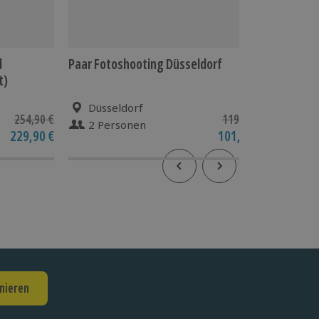
d
Paar Fotoshooting Düsseldorf
Sightse
t)
Düsseldorf
Heis
254,90 €
119,90 €
2 Personen
1 Pe
229,90 €
101,90 €
5
(1)
nieren