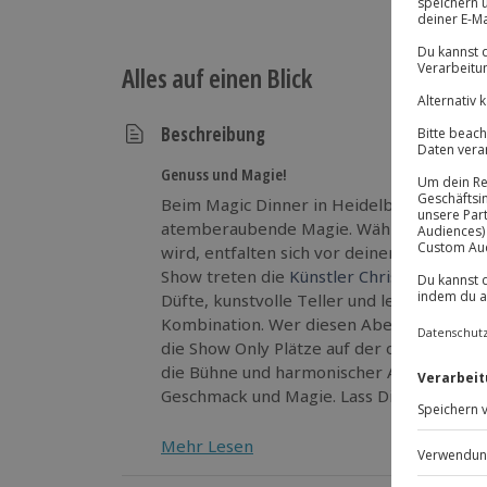
Alles auf einen Blick
Beschreibung
Genuss und Magie!
Beim Magic Dinner in Heidelberg erwarte
atemberaubende Magie. Während ein lec
wird, entfalten sich vor deinen Augen fasz
Show treten die
Künstler Chris Stark und
Düfte, kunstvolle Teller und leise Musik b
Kombination. Wer diesen Abend lieber o
die Show Only Plätze auf der oberen Eben
die Bühne und harmonischer Atmosphäre.
Geschmack und Magie. Lass Dich begeiste
Mehr Lesen