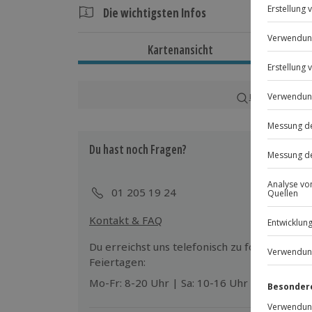
Die wichtigsten Infos
Dauer
Kartenansicht
Gesamtdauer: ca. 4 Stunden
Reine Erlebnisdauer: ca. 3 Stunden
Karte in Großans
Verfügbarkeit / Termine
Ganzjährig zu bestimmten Terminen v
Du hast noch Fragen?
Teilnahmebedingungen
Mindestalter: 14 Jahre
01 205 19 24
Keine Hinweise auf körperliche oder 
Kontakt & FAQ
Teilnehmer
Du erreichst uns telefonisch zu folgenden Z
Gutschein gültig für 1 Person
Feiertagen:
Mo-Fr: 8-20 Uhr | Sa: 10-16 Uhr
Hinweis
Spezifische Gerichte (vegetarisch) auf