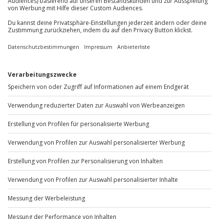
Sichere Dir attraktive Firmenkunden Vorteile.
+49 89 / 60 60 89 700
Mo-Fr: 9-17 Uhr
b2b@jochen-schweizer.de
www.b2b.jochen-schweizer.de/
Artikelnummer
:
64790
Andere Produkte entdecken