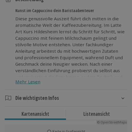
Kunst im Cappuccino dein Baristaabenteuer
Diese genussvolle Auszeit führt dich mitten in die
aromatische Welt der Kaffeezubereitung. Im Latte
Art Kurs Hildesheim lernst du Schritt für Schritt, wie
Cappuccino mit feinem Milchschaum gelingt und
stilvolle Motive entstehen. Unter fachkundiger
Anleitung arbeitest du mit hochwertigen Zutaten
und professionellem Equipment, während Duft und
Geschmack deine Neugier wecken. Nach einer
verständlichen Einführung probierst du selbst aus
und verkostest die Ergebnisse, sodass Technik und
Mehr Lesen
Genuss direkt spürbar werden. Kursunterlagen mit
Rezepten begleiten dich beim Weiterüben zu
Hause. In Hildesheim wartet ein spannendes
Die wichtigsten Infos
Abenteuer für Kaffeeliebhaber, die Neues erleben
Dauer
und ihre Barista-Fähigkeiten wachsen lassen wollen.
Kartenansicht
Listenansicht
Werde Teil dieses außergewöhnlichen Erlebnisses
Ca. 7 Stunden
und bring Kreativität in deine Tasse.
© OpenStreetMaps
Karte in Großansicht