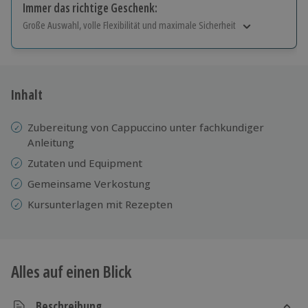
Immer das richtige Geschenk:
Große Auswahl, volle Flexibilität und maximale Sicherheit
Große Auswahl
Über 9.000 Erlebnisse.
Volle Flexibilität
Jeder Gutschein für alle Erlebnisse einlösbar.
Inhalt
Maximale Sicherheit
10 Jahre gültig & verlängerbar.
Zubereitung von Cappuccino unter fachkundiger
Anleitung
Zutaten und Equipment
Gemeinsame Verkostung
Kursunterlagen mit Rezepten
Alles auf einen Blick
Beschreibung