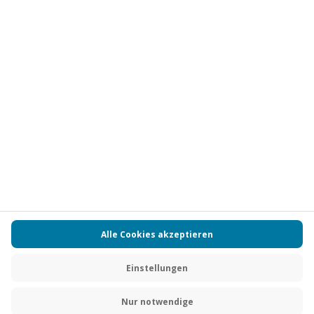
Vertrag widerrufen
FAQs
Kontakt
Zahlungsarten
Über uns
Magazin
Jobs
Partnerprogramm
Versand und Lieferung
Presse
AGB
Cookie Einstellungen
Datenschutz
Nutzungsbedingungen
Online-Marktplatz
Barrierefreiheit
Compliance
Impressum
RECHNUNG