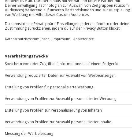
Du möchtest als Firma bestellen?
Sichere Dir attraktive Firmenkunden Vorteile.
+49 89 / 60 60 89 700
Mo-Fr: 9-17 Uhr
b2b@jochen-schweizer.de
www.b2b.jochen-schweizer.de/
Artikelnummer
:
63609
Andere Produkte entdecken