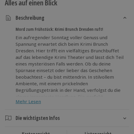
Alles auf einen Blick
Beschreibung
Mord zum Frühstück: Krimi Brunch Dresden ruft!
Ein aufregender Sonntag voller Genuss und
Spannung erwartet dich beim Krimi Brunch
Dresden. Hier trifft ein vielfältiges Brunchbuffet
auf das lebendige Krimi Theater und lässt dich Teil
eines mysteriösen Falls werden. Ob du deine
Spürnase einsetzt oder lieber das Geschehen
beobachtest – du bist mittendrin. In stilvollem
Ambiente, mit einem prickelnden
Begrüßungsgetränk in der Hand, verfolgst du die
clever inszenierte Handlung. Die perfekt
Mehr Lesen
abgestimmte Location bietet dir beste Sicht auf die
Bühne und lässt dich das Zusammenspiel aus
Schauspiel und Kulinarik intensiv erleben. Mach dich
Die wichtigsten Infos
bereit für ein außergewöhnliches Abenteuer, bei
Dauer
dem Genuss und Nervenkitzel aufeinandertreffen –