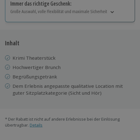
Immer das richtige Geschenk:
Große Auswahl, volle Flexibilität und maximale Sicherheit
Große Auswahl
Über 9.000 Erlebnisse.
Volle Flexibilität
Jeder Gutschein für alle Erlebnisse einlösbar.
Inhalt
Maximale Sicherheit
10 Jahre gültig & verlängerbar.
Krimi Theaterstück
Hochwertiger Brunch
Begrüßungsgetränk
Dem Erlebnis angepasste qualitative Location mit
guter Sitzplatzkategorie (Sicht und Hör)
* Der Rabatt ist nicht auf andere Erlebnisse bei der Einlösung
übertragbar.
Details