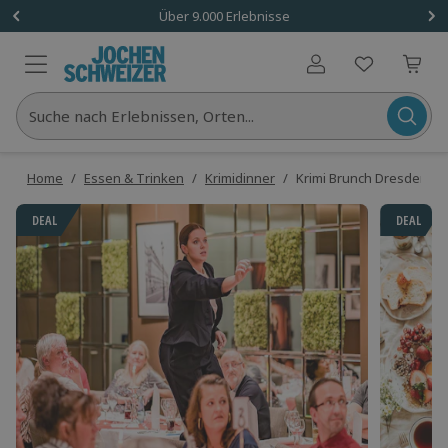
Über 9.000 Erlebnisse
Benutzerkonto
Suche nach Erlebnissen, Orten...
Home
/
Essen & Trinken
/
Krimidinner
/
Krimi Brunch Dresden
DEAL
DEAL