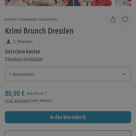
Jochen Schweizer Gutschein
Krimi Brunch Dresden
1 Person
Gutschein kaufen
Flexibel einlösbar
1 Gutschein
1 Gutschein
1 Gutschein
80,90 €
Streichpreis
89,90 €
*
zzgl. Versand
(inkl. MwSt.)
In den Warenkorb