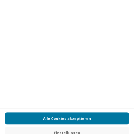
Abonnieren
Vertrag widerrufen
FAQs
Kontakt
Zahlungsarten
Über uns
Magazin
Jobs
Partnerprogramm
Versand und Lieferung
Presse
AGB
Cookie Einstellungen
Datenschutz
Nutzungsbedingungen
Online-Marktplatz
Barrierefreiheit
Compliance
Impressum
RECHNUNG