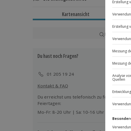
Dauer
Kartenansicht
Ca. 3 Stunden
Verfügbarkeit / Termine
Karte in Großans
Ganzjährig zu bestimmten Terminen v
Du hast noch Fragen?
Teilnahmebedingungen
Mindestalter: 4 Jahre
Keine Hinweise auf körperliche oder 
01 205 19 24
Kontakt & FAQ
Teilnehmer
Gutschein gültig für 1 Person
Du erreichst uns telefonisch zu folgenden Z
Gruppengröße: 30-100 Personen
Feiertagen:
Mo-Fr: 8-20 Uhr | Sa: 10-16 Uhr