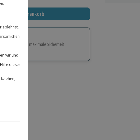
In den Warenkorb
tige Geschenk:
e Flexibilität und maximale Sicherheit
hl
bnisse.
ität
 für alle Erlebnisse einlösbar.
herheit
 & verlängerbar.