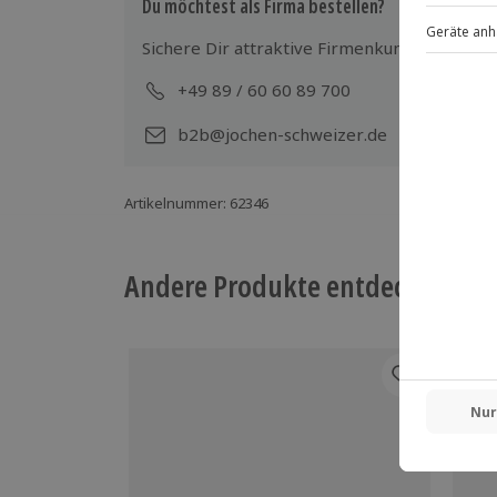
Du möchtest als Firma bestellen?
Sichere Dir attraktive Firmenkunden Vorteile
+49 89 / 60 60 89 700
Mo-
b2b@jochen-schweizer.de
Artikelnummer
:
62346
Andere Produkte entdecken
-15%