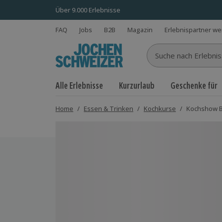
Über 9.000 Erlebnisse
FAQ
Jobs
B2B
Magazin
Erlebnispartner w
Suche nach Erlebnisse
Alle Erlebnisse
Kurzurlaub
Geschenke für
Home
/
Essen & Trinken
/
Kochkurse
/
Kochshow B
Bild 1 von 4