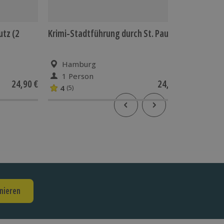
utz (2
Krimi-Stadtführung durch St. Pauli
Stand U
Hamburg
Scha
1 Person
1 Pe
24,90 €
24,90 €
4
(5)
nieren