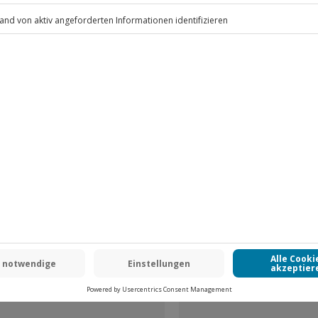
.
Fr: 9-17 Uhr
www.b2b.jochen-schweizer.de/
 CLUB DEAL
-15% CLUB DEAL