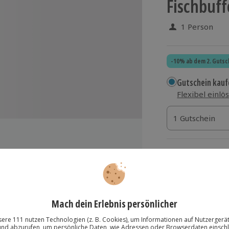
Fischbuff
1 Person
-10% ab dem 2. Gutsc
Gutschein kauf
Flexibel einlö
1 Gutschein
1 Gutschein
1 Gutschein
Termin buchen
Aktuell an 1 O
ationen zur Fischzubereitung
Wähle im nächs
nem (wechselnden)
36,90 €
ssend zum Thema der Kochshow
zzgl. Versand
(inkl.