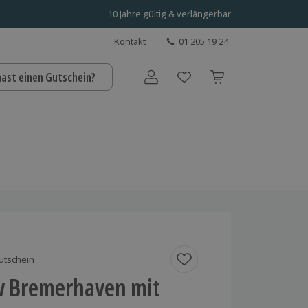
10 Jahre gültig & verlängerbar
Kontakt
01 205 19 24
hast einen Gutschein?
Benutzerkonto
utschein
 Bremerhaven mit