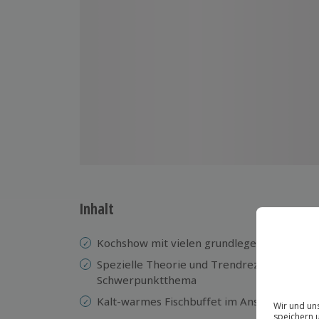
Inhalt
Kochshow mit vielen grundlegenden Inform
Spezielle Theorie und Trendrezepte zu ei
Schwerpunktthema
Kalt-warmes Fischbuffet im Anschluss, pa