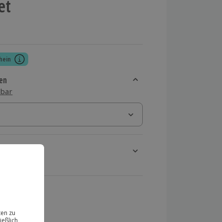
et
hein
en
sbar
rt verfügbar
ten Schritt einen Termin aus
 MwSt.)