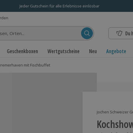
Jeder Gutschein für alle Erlebnisse einlösbar
erden
Du 
n...
Geschenkboxen
Wertgutscheine
Neu
Angebote
remerhaven mit Fischbuffet
Jochen Schweizer G
Kochshow