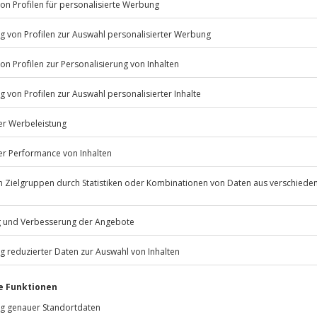
Listenansicht
© OpenStreetMaps
icht
erfügbar
psychische Beeinträchtigungen
Jochen Schweizer
GmbH
Mühldorfstraße 8
81671
München
eiten, außer an bundesweiten