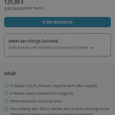
129,90 €
zzgl. Versand
(inkl. MwSt.)
In den Warenkorb
Immer das richtige Geschenk:
Große Auswahl, volle Flexibilität und maximale Sicherheit
Große Auswahl
Über 9.000 Erlebnisse.
Volle Flexibilität
Jeder Gutschein für alle Erlebnisse einlösbar.
Inhalt
Maximale Sicherheit
10 Jahre gültig & verlängerbar.
4 Gänge (Fisch, Fleisch, vegetarisch oder vegan)
6 Weine (auch alkoholfrei möglich)
Mineralwasser und Espresso
Vorstellung der ROCK-Weine durch eine umfangreiche
Weinbeschreibung und eine Verkostungsliste