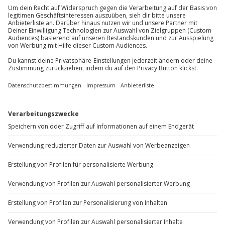
Du erreichst uns telefonisch zu folgenden Zeiten,
außer an bundesweiten Feiertagen:
Mo-Fr: 8-20 Uhr | Sa: 10-16 Uhr
Du möchtest als Firma bestellen?
Sichere Dir attraktive Firmenkunden Vorteile.
+49 89 / 60 60 89 700
Mo-Fr: 9-17 Uhr
b2b@jochen-schweizer.de
www.b2b.jochen-schweizer.de/
Artikelnummer
:
65732