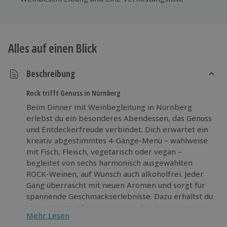
Alles auf einen Blick
Beschreibung
Rock trifft Genuss in Nürnberg
Beim Dinner mit Weinbegleitung in Nürnberg
erlebst du ein besonderes Abendessen, das Genuss
und Entdeckerfreude verbindet. Dich erwartet ein
kreativ abgestimmtes 4-Gänge-Menü – wahlweise
mit Fisch, Fleisch, vegetarisch oder vegan –
begleitet von sechs harmonisch ausgewählten
ROCK-Weinen, auf Wunsch auch alkoholfrei. Jeder
Gang überrascht mit neuen Aromen und sorgt für
spannende Geschmackserlebnisse. Dazu erhältst du
interessante Informationen zu den Weinen sowie
Mehr Lesen
eine detaillierte Verkostungsliste. Mineralwasser