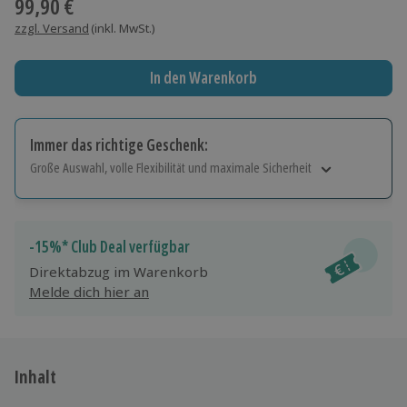
99,90 €
zzgl. Versand
(inkl. MwSt.)
In den Warenkorb
Immer das richtige Geschenk:
Große Auswahl, volle Flexibilität und maximale Sicherheit
Große Auswahl
Über 9.000 Erlebnisse.
Volle Flexibilität
-15%* Club Deal verfügbar
Jeder Gutschein für alle Erlebnisse einlösbar.
Direktabzug im Warenkorb
Maximale Sicherheit
Melde dich hier an
10 Jahre gültig & verlängerbar.
Inhalt