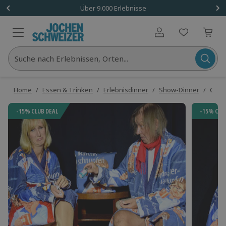
Über 9.000 Erlebnisse
Benutzerkonto
Suche nach Erlebnissen, Orten...
Home
/
Essen & Trinken
/
Erlebnisdinner
/
Show-Dinner
/
Come
-15% CLUB DEAL
-15% CLU