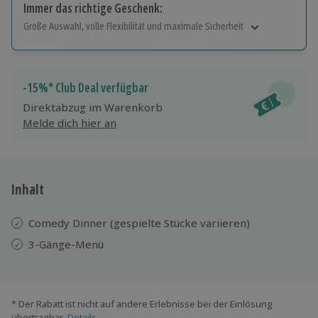
Immer das richtige Geschenk:
Große Auswahl, volle Flexibilität und maximale Sicherheit
Große Auswahl
Über 9.000 Erlebnisse.
Volle Flexibilität
-15%* Club Deal verfügbar
Jeder Gutschein für alle Erlebnisse einlösbar.
Direktabzug im Warenkorb
Maximale Sicherheit
Melde dich hier an
10 Jahre gültig & verlängerbar.
Inhalt
Comedy Dinner (gespielte Stücke variieren)
3-Gänge-Menü
* Der Rabatt ist nicht auf andere Erlebnisse bei der Einlösung
übertragbar.
Details