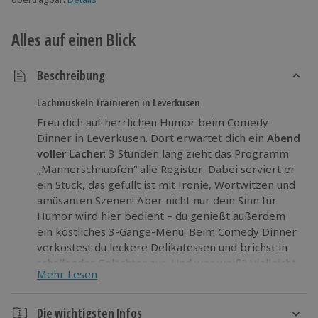
Alles auf einen Blick
Beschreibung
Lachmuskeln trainieren in Leverkusen
Freu dich auf herrlichen Humor beim Comedy
Dinner in Leverkusen. Dort erwartet dich ein
Abend
voller Lacher
: 3 Stunden lang zieht das Programm
„Männerschnupfen“ alle Register. Dabei serviert er
ein Stück, das gefüllt ist mit Ironie, Wortwitzen und
amüsanten Szenen! Aber nicht nur dein Sinn für
Humor wird hier bedient – du genießt außerdem
ein köstliches 3-Gänge-Menü. Beim Comedy Dinner
verkostest du leckere Delikatessen und brichst in
schallendes Gelächter aus. Und wer weiß? Vielleicht
Mehr Lesen
spricht dich einer der Künstler überraschend an
und macht dich zum Teil der Show!
Die wichtigsten Infos
Sichere dir einen Platz beim Comedy Dinner in