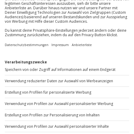
Spezifische Gerichte (vegetarisch, vegan) auf
Mo-Fr: 8-20 Uhr | Sa: 10-16 Uhr
Anfrage möglich
Getränke exklusive
Kleiderordnung: dem Anlass entsprechend
Du möchtest als Firma bestellen?
Sichere Dir attraktive Firmenkunden Vorteile.
+49 89 / 60 60 89 700
Mo-Fr: 9-17 Uhr
b2b@jochen-schweizer.de
www.b2b.jochen-schweizer.de/
Artikelnummer
:
57502
Andere Produkte entdecken