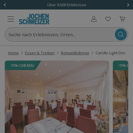
Über 9.000 Erlebnisse
Benutzerkonto
Suche nach Erlebnissen, Orten...
Home
/
Essen & Trinken
/
Romantikdinner
/
Candle Light Dinner 
-15% CLUB DEAL
-15% CLU