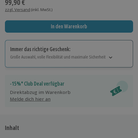
99,90 €
zzgl. Versand
(inkl. MwSt.)
In den Warenkorb
Immer das richtige Geschenk:
Große Auswahl, volle Flexibilität und maximale Sicherheit
Große Auswahl
Über 9.000 Erlebnisse.
Volle Flexibilität
-15%* Club Deal verfügbar
Jeder Gutschein für alle Erlebnisse einlösbar.
Direktabzug im Warenkorb
Maximale Sicherheit
Melde dich hier an
10 Jahre gültig & verlängerbar.
Inhalt