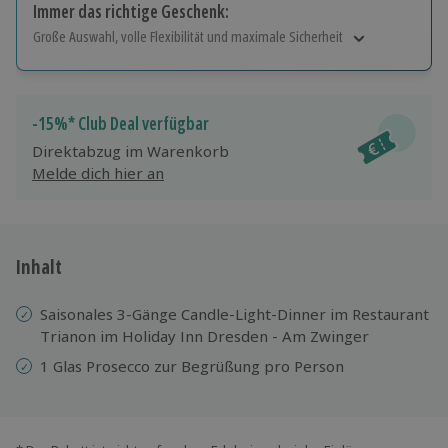
Immer das richtige Geschenk:
Große Auswahl, volle Flexibilität und maximale Sicherheit
Große Auswahl
Über 9.000 Erlebnisse.
Volle Flexibilität
-15%* Club Deal verfügbar
Jeder Gutschein für alle Erlebnisse einlösbar.
Direktabzug im Warenkorb
Maximale Sicherheit
Melde dich hier an
10 Jahre gültig & verlängerbar.
Inhalt
Saisonales 3-Gänge Candle-Light-Dinner im Restaurant
Trianon im Holiday Inn Dresden - Am Zwinger
1 Glas Prosecco zur Begrüßung pro Person