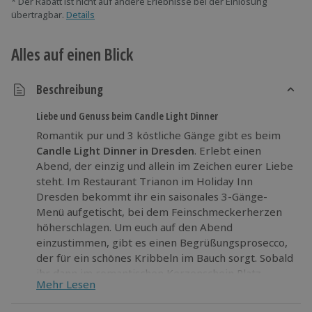
* Der Rabatt ist nicht auf andere Erlebnisse bei der Einlösung
übertragbar.
Details
Alles auf einen Blick
Beschreibung
Liebe und Genuss beim Candle Light Dinner
Romantik pur und 3 köstliche Gänge gibt es beim
Candle Light Dinner in Dresden
. Erlebt einen
Abend, der einzig und allein im Zeichen eurer Liebe
steht. Im Restaurant Trianon im Holiday Inn
Dresden bekommt ihr ein saisonales 3-Gänge-
Menü aufgetischt, bei dem Feinschmeckerherzen
höherschlagen. Um euch auf den Abend
einzustimmen, gibt es einen Begrüßungsprosecco,
der für ein schönes Kribbeln im Bauch sorgt. Sobald
ihr dann im romantischen Kerzenschein Platz
Mehr Lesen
genommen habt, genießt ihr die Kreationen des
Chefkochs.