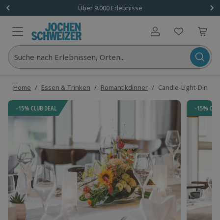
Über 9.000 Erlebnisse
Benutzerkonto
Suche nach Erlebnissen, Orten...
Home
/
Essen & Trinken
/
Romantikdinner
/
Candle-Light-Dinner
-15% CLUB DEAL
-15% CLU