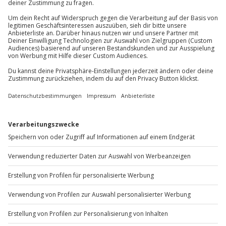
81671
München
Du erreichst uns telefonisch zu folgenden Zeiten,
außer an bundesweiten Feiertagen:
Mo-Fr: 8-20 Uhr | Sa: 10-16 Uhr
Du möchtest als Firma bestellen?
Sichere Dir attraktive Firmenkunden Vorteile.
+49 89 / 60 60 89 700
Mo-Fr: 9-17 Uhr
b2b@jochen-schweizer.de
www.b2b.jochen-schweizer.de/
Artikelnummer
:
57496