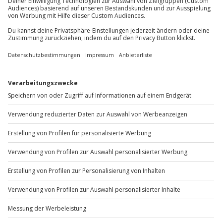
Du möchtest als Firma bestellen?
Sichere Dir attraktive Firmenkunden Vorteile.
+49 89 / 60 60 89 700
Mo-Fr: 9-17 Uhr
b2b@jochen-schweizer.de
www.b2b.jochen-schweizer.de/
Artikelnummer
:
61284
Andere Produkte entdecken