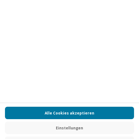
Vertrag widerrufen
FAQs
Kontakt
Zahlungsarten
Über uns
Magazin
Jobs
Partnerprogramm
Versand und Lieferung
Presse
AGB
Cookie Einstellungen
Datenschutz
Nutzungsbedingungen
Online-Marktplatz
Barrierefreiheit
Compliance
Impressum
RECHNUNG