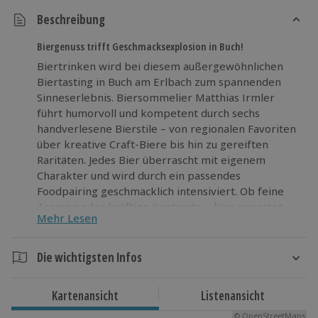
Beschreibung
Biergenuss trifft Geschmacksexplosion in Buch!
Biertrinken wird bei diesem außergewöhnlichen
Biertasting in Buch am Erlbach zum spannenden
Sinneserlebnis. Biersommelier Matthias Irmler
führt humorvoll und kompetent durch sechs
handverlesene Bierstile – von regionalen Favoriten
über kreative Craft-Biere bis hin zu gereiften
Raritäten. Jedes Bier überrascht mit eigenem
Charakter und wird durch ein passendes
Foodpairing geschmacklich intensiviert. Ob feine
Aromen oder kräftige Kontraste – hier erwartet
Mehr Lesen
dich eine klare Geschmacksexplosion. Zwischen den
Sorten helfen Wasser und Brot dabei, deinen
Gaumen neu auszurichten. Wer Interesse an guter
Die wichtigsten Infos
Braukunst hat oder einfach gerne etwas Neues
Dauer
probiert, kommt hier voll auf seine Kosten. Werde
Kartenansicht
Listenansicht
Teil dieses besonderen Bier Tasting Abenteuers in
Ca. 3 Stunden
Buch am Erlbach und sichere dir deinen Platz zur
© OpenStreetMaps