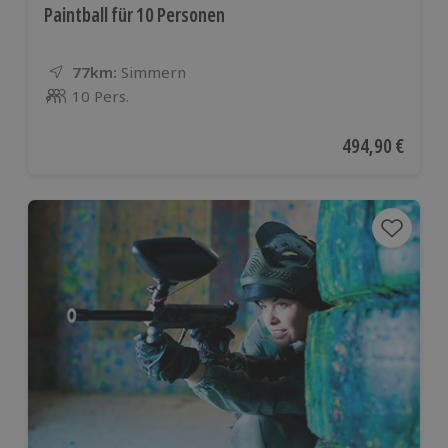
Paintball für 10 Personen
77km:
Entfernung
Standort
Simmern
10 Pers.
Anzahl der Teilnehmer
Aktueller Preis
494,90 €