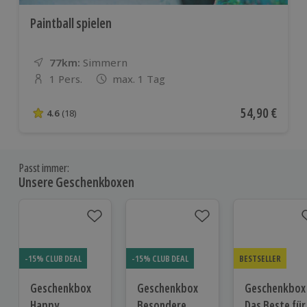
Paintball spielen
77km:
Entfernung
Standort
Simmern
1 Pers.
max. 1 Tag
Anzahl der Teilnehmer
Aktueller Pre
54,90 €
4.6
(18)
4.6 von 5 Sternen basierend auf 18 Bewertungen
Passt immer:
Unsere Geschenkboxen
-15% CLUB DEAL
-15% CLUB DEAL
BESTSELLER
Geschenkbox
Geschenkbox
Geschenkbox
Happy
Besondere
Das Beste für