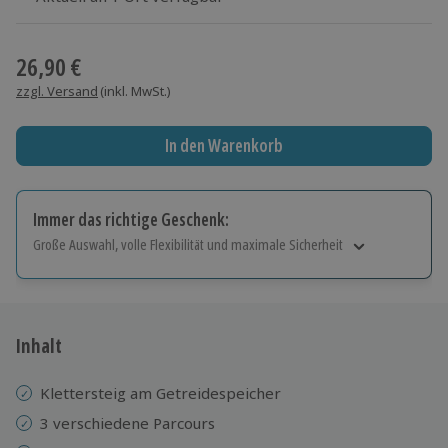
Wähle im nächsten Schritt einen Termin aus
26,90 €
zzgl. Versand
(inkl. MwSt.)
In den Warenkorb
Immer das richtige Geschenk:
Große Auswahl, volle Flexibilität und maximale Sicherheit
Große Auswahl
Über 9.000 Erlebnisse.
Volle Flexibilität
Jeder Gutschein für alle Erlebnisse einlösbar.
Inhalt
Maximale Sicherheit
10 Jahre gültig & verlängerbar.
Klettersteig am Getreidespeicher
3 verschiedene Parcours