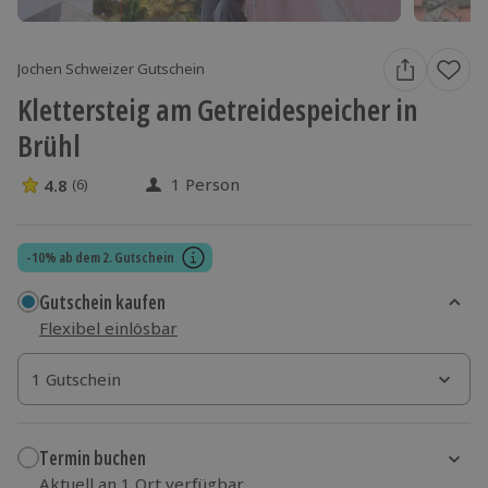
Jochen Schweizer Gutschein
Klettersteig am Getreidespeicher in
Brühl
1 Person
4.8
(6)
4.8 Sterne von 5 aus 6 Bewertungen
-10% ab dem 2. Gutschein
Gutschein kaufen
Flexibel einlösbar
1 Gutschein
1 Gutschein
1 Gutschein
Termin buchen
Aktuell an 1 Ort verfügbar