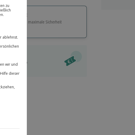
tige Geschenk:
e Flexibilität und maximale Sicherheit
hl
bnisse.
ität
l verfügbar
 für alle Erlebnisse einlösbar.
im Warenkorb
herheit
r an
 & verlängerbar.