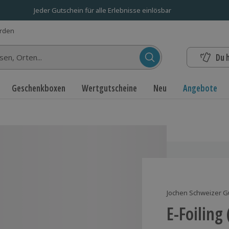
Jeder Gutschein für alle Erlebnisse einlösbar
erden
Du 
n...
Geschenkboxen
Wertgutscheine
Neu
Angebote
Jochen Schweizer G
E-Foiling 