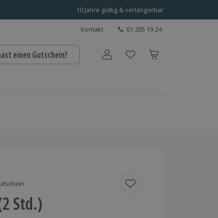
10 Jahre gültig & verlängerbar
Kontakt
01 205 19 24
hast einen Gutschein?
Benutzerkonto
utschein
(2 Std.)