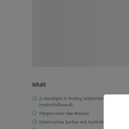
Inhalt
2-stündiges E-Foiling (elektrisches
De
Hydrofoilboard)
Ko
Fliegen über das Wasser
In
Elektrisches Surfen mit Hydrofoil
Ke