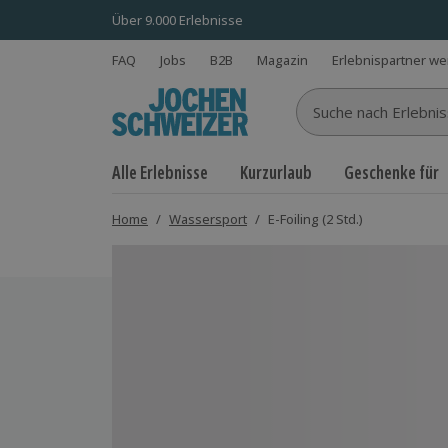
Über 9.000 Erlebnisse
FAQ
Jobs
B2B
Magazin
Erlebnispartner w
Suche nach Erlebnisse
Alle Erlebnisse
Kurzurlaub
Geschenke für
Home
/
Wassersport
/
E-Foiling (2 Std.)
Bild 1 von 5