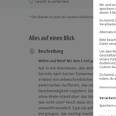
Leicht zu erlernen
* Der Rabatt ist nicht auf andere Erlebnisse bei der Ein
Alles auf einen Blick
Beschreibung
Wellen und Wind? Mit dem E-Foil geht´s auch ohn
Auf in ein Abenteuer, das dich abheben läs
bereits nach kurzer Einweisungszeit übe
erlebst ein unbeschreibliches Gefühl von Fr
elektrisches Surfbrett, das mit einer Bl
Geschwindigkeit reguliert. Durchschnittli
ohne Widerstand über das Wasser. Und daf
das nicht cool? Noch dazu ist das eFoil Boa
umweltfreundlich. Egal ob auf dem See ode
Vergnügen, das süchtig macht.