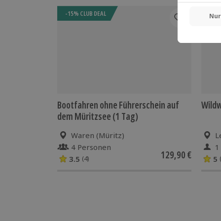
-15% CLUB DEAL
Bootfahren ohne Führerschein auf
Wild
dem Müritzsee (1 Tag)
Waren (Müritz)
L
4 Personen
1
129,90 €
3.5
5
(4)