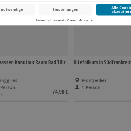
wasser-Kanutour Raum Bad Tölz
Kitefoilkurs in Südfrankrei
enggries
Montpellier
 Person
1 Person
74,90 €
(2)