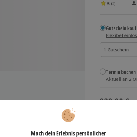
5
(2)
5 Sterne von 5 
Gutschein kauf
Flexibel einlö
1 Gutschein
1 Gutschein
1 Gutschein
Termin buchen
Aktuell an 2 
Wähle im nächs
229,90 €
taillierte Einweisung
zzgl. Versand
(inkl.
nstante Betreuung durch
struktor
ine Vorkenntnisse nötig