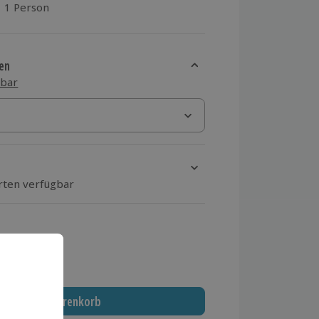
1 Person
aus 2 Bewertungen
en
sbar
Orten verfügbar
ten Schritt Ort und Termin aus
 MwSt.)
In den Warenkorb