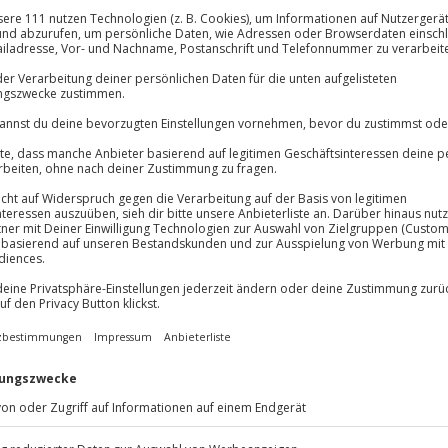
Immer das rich
lösung übertragbar.
Details
Große Auswahl, voll
Große Auswa
Über 9.000 Erle
Volle Flexibil
-15%* Club Dea
Jeder Gutschein
Direktabzug 
Maximale Sic
Melde dich hie
10 Jahre gültig
e!
st! Mit dem eFoil fliegst du
r der Wasseroberfläche und
eiheit. Das E-Foil ist ein
uetooth-Handfernbedienung die
ch gleitest du mit 25 km/h nahezu
ür braucht es nicht mal Wind. Ist
rd fast lautlos und sehr
r Meer, das E-Foil bietet dir ein