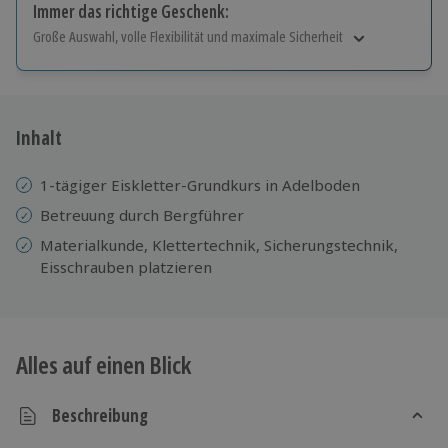
Immer das richtige Geschenk:
Große Auswahl, volle Flexibilität und maximale Sicherheit
Große Auswahl
Über 9.000 Erlebnisse.
Volle Flexibilität
Jeder Gutschein für alle Erlebnisse einlösbar.
Inhalt
Maximale Sicherheit
10 Jahre gültig & verlängerbar.
1-tägiger Eiskletter-Grundkurs in Adelboden
Betreuung durch Bergführer
Materialkunde, Klettertechnik, Sicherungstechnik,
Eisschrauben platzieren
Alles auf einen Blick
Beschreibung