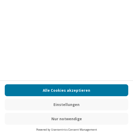
Vertrag widerrufen
FAQs
Kontakt
Zahlungsarten
Über uns
Magazin
Jobs
Partnerprogramm
Versand und Lieferung
Presse
AGB
Cookie Einstellungen
Datenschutz
Nutzungsbedingungen
Online-Marktplatz
Barrierefreiheit
Compliance
Impressum
RECHNUNG