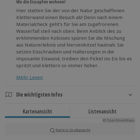
Wo die Eiszapfen wohnen!
Hier statten Sie der von der Natur geschaffenen
Kletterwand einen Besuch ab! Denn nach einem
Materialcheck geht’s für Sie am zugefrorenen
Wasserfall steil nach oben. Beim Anblick des zu
erklimmenden Kolosses spüren Sie die Mischung
aus Naturerlebnis und Nervenkitzel hautnah. Sie
setzen Eisschrauben und Halterungen in die
imposante Eiswand, treiben den Pickel ins Eis bis es
spritzt und klettern so immer höher.
Mehr Lesen
Lassen Sie sich von der Eislandschaft verzaubern
und erwärmen Sie sich für das wohl schönste
Klettervergnügen des Winters!
Die wichtigsten Infos
Dauer
Kartenansicht
Listenansicht
Planen Sie rund 1 Tag ein.
© OpenStreetMaps
Karte in Großansicht
Verfügbarkeit / Termine
Von Dezember bis März zu bestimmten Terminen