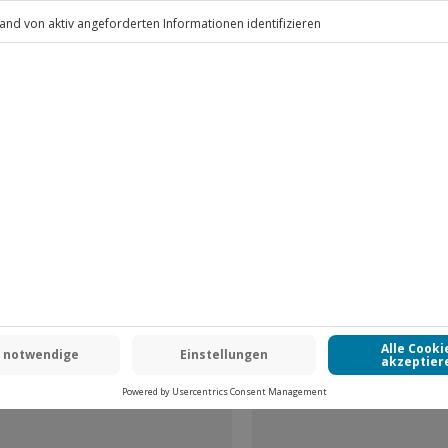
.
Fr: 9-17 Uhr
www.b2b.jochen-schweizer.de/
-15% CLUB DEAL