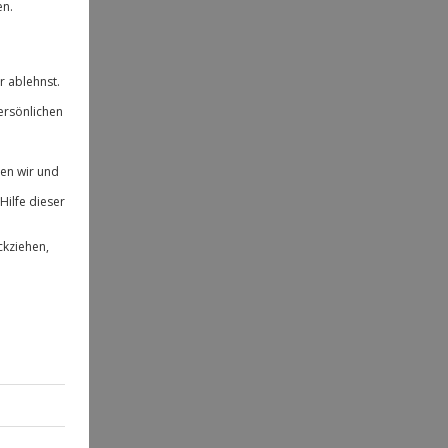
ität
 für alle Erlebnisse einlösbar.
herheit
 & verlängerbar.