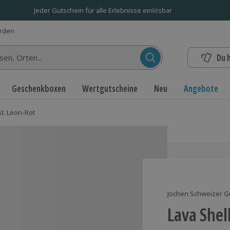
Jeder Gutschein für alle Erlebnisse einlösbar
erden
Du 
n...
Geschenkboxen
Wertgutscheine
Neu
Angebote
t. Leon-Rot
Jochen Schweizer G
Lava Shel