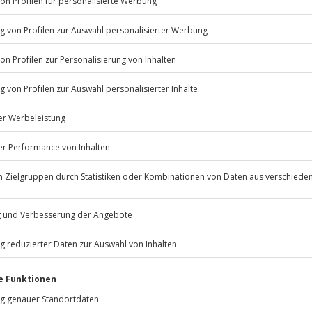
Listenansicht
© OpenStreetMaps
icht
ügbar.
Jochen Schweizer
GmbH
Mühldorfstraße 8
81671
München
eiten, außer an bundesweiten