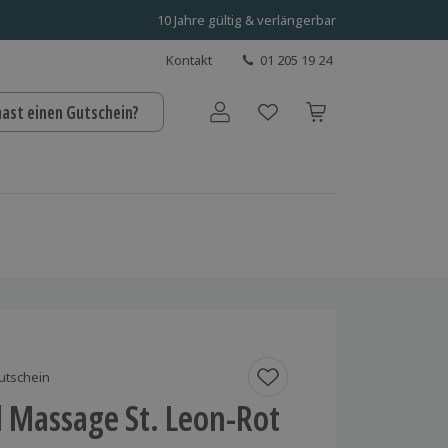
10 Jahre gültig & verlängerbar
Kontakt
01 205 19 24
hast einen Gutschein?
Benutzerkonto
utschein
l Massage St. Leon-Rot