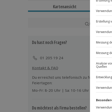
Dauer
Kartenansicht
Gesamtdauer: ca. 100 Minuten
Reine Massagedauer: ca. 1,5 Stunden
Karte in Großans
Verfügbarkeit / Termine
Ganzjährig zu bestimmten Terminen verf
Du hast noch Fragen?
Ausrüstung & Kleidung
Wird gestellt: Handtücher
01 205 19 24
Kontakt & FAQ
Teilnehmer
Gutschein gültig für 1 Person
Du erreichst uns telefonisch zu folgenden Z
Feiertagen:
Mo-Fr: 8-20 Uhr | Sa: 10-16 Uhr
Du möchtest als Firma bestellen?