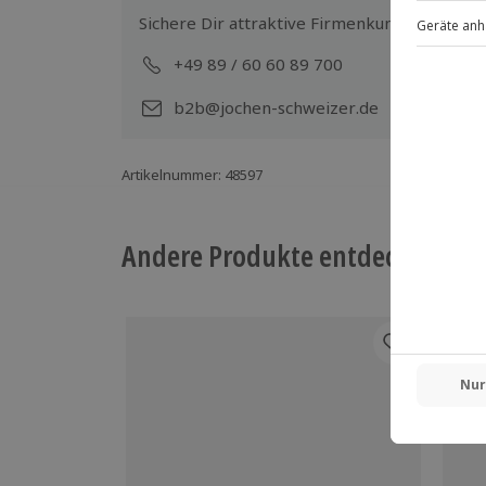
Sichere Dir attraktive Firmenkunden Vorteile
+49 89 / 60 60 89 700
Mo-
b2b@jochen-schweizer.de
Artikelnummer
:
48597
Andere Produkte entdecken