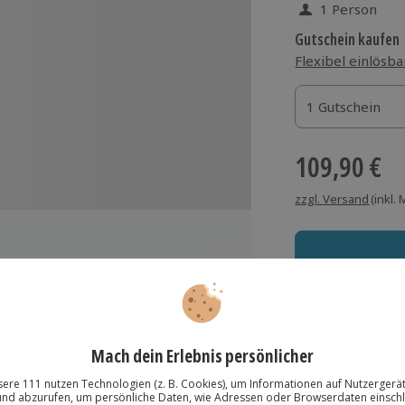
1 Person
Gutschein kaufen
Flexibel einlösba
1 Gutschein
1 Gutschein
1 Gutschein
109,90 €
zzgl. Versand
(inkl.
t)
Immer das rich
n und Venusmuscheln
Große Auswahl, voll
Große Auswa
Über 9.000 Erle