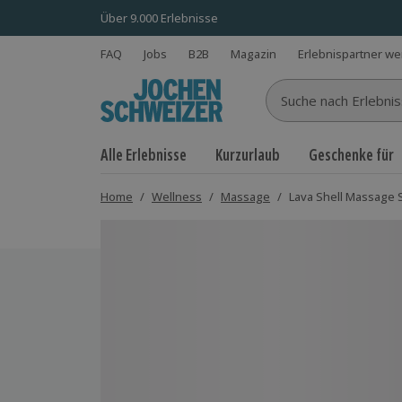
Über 9.000 Erlebnisse
FAQ
Jobs
B2B
Magazin
Erlebnispartner w
Suche nach Erlebnisse
Alle Erlebnisse
Kurzurlaub
Geschenke für
Home
/
Wellness
/
Massage
/
Lava Shell Massage S
Bild 1 von 5