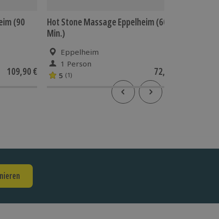
eim (90
Hot Stone Massage Eppelheim (60
Partner
Min.)
Eppelhe
Eppelheim
Epp
1 Person
2 P
109,90 €
72,90 €
5
5
(1)
(3)
nieren