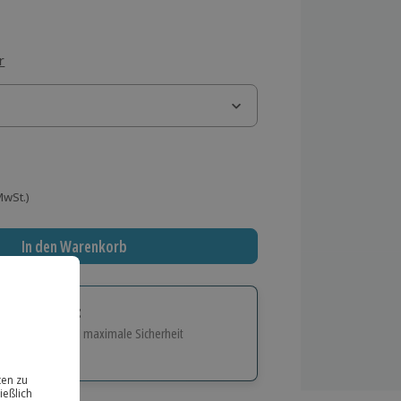
r
 MwSt.)
In den Warenkorb
tige Geschenk:
e Flexibilität und maximale Sicherheit
hl
bnisse.