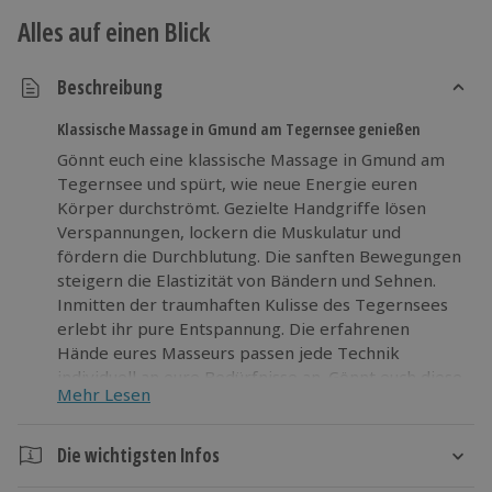
Alles auf einen Blick
Beschreibung
Klassische Massage in Gmund am Tegernsee genießen
Gönnt euch eine klassische Massage in Gmund am
Tegernsee und spürt, wie neue Energie euren
Körper durchströmt. Gezielte Handgriffe lösen
Verspannungen, lockern die Muskulatur und
fördern die Durchblutung. Die sanften Bewegungen
steigern die Elastizität von Bändern und Sehnen.
Inmitten der traumhaften Kulisse des Tegernsees
erlebt ihr pure Entspannung. Die erfahrenen
Hände eures Masseurs passen jede Technik
individuell an eure Bedürfnisse an. Gönnt euch diese
Mehr Lesen
besondere Auszeit und erlebt, wie Körper und
Geist aufatmen. Tragt euch jetzt einen Termin ein
und lasst euch rundum verwöhnen!
Die wichtigsten Infos