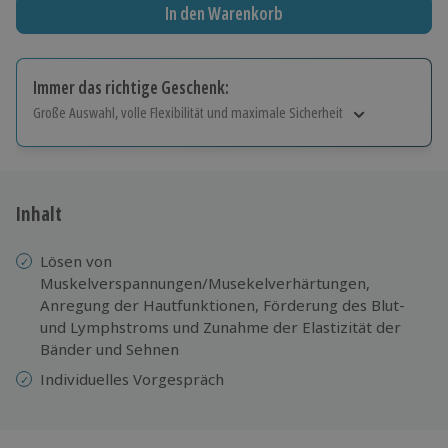
In den Warenkorb
Immer das richtige Geschenk:
Große Auswahl, volle Flexibilität und maximale Sicherheit
Große Auswahl
Über 9.000 Erlebnisse.
Volle Flexibilität
Jeder Gutschein für alle Erlebnisse einlösbar.
Inhalt
Maximale Sicherheit
10 Jahre gültig & verlängerbar.
Lösen von
Muskelverspannungen/Musekelverhärtungen,
Anregung der Hautfunktionen, Förderung des Blut-
und Lymphstroms und Zunahme der Elastizität der
Bänder und Sehnen
Individuelles Vorgespräch