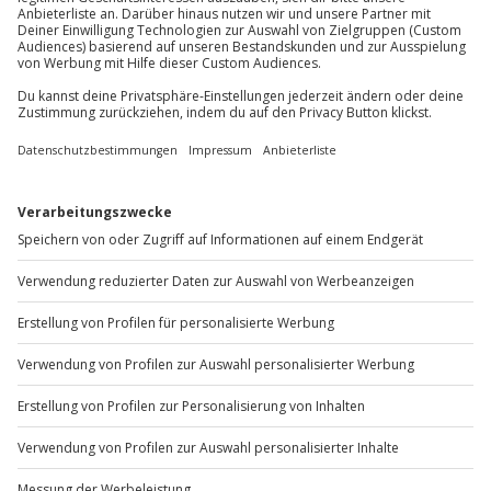
Gutschein gültig für 1 Person
Du möchtest als Firma bestellen?
Sichere Dir attraktive Firmenkunden Vorteile.
+49 89 / 60 60 89 700
Mo-Fr: 9-17 Uhr
b2b@jochen-schweizer.de
www.b2b.jochen-schweizer.de/
Artikelnummer
:
59738
Andere Produkte entdecken