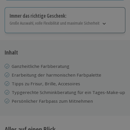
Immer das richtige Geschenk:
Große Auswahl, volle Flexibilität und maximale Sicherheit
Große Auswahl
Über 9.000 Erlebnisse.
Volle Flexibilität
Jeder Gutschein für alle Erlebnisse einlösbar.
Inhalt
Maximale Sicherheit
10 Jahre gültig & verlängerbar.
Ganzheitliche Farbberatung
Erarbeitung der harmonischen Farbpalette
Tipps zu Frisur, Brille, Accesoires
Typgerechte Schminkberatung für ein Tages-Make-up
Persönlicher Farbpass zum Mitnehmen
Alles auf einen Blick