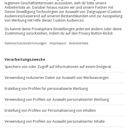
Mo-Fr: 8-20 Uhr | Sa: 10-16 Uhr
Du möchtest als Firma bestellen?
Sichere Dir attraktive Firmenkunden Vorteile.
+49 89 / 60 60 89 700
Mo-Fr: 9-17 Uhr
b2b@jochen-schweizer.de
www.b2b.jochen-schweizer.de/
Artikelnummer
:
33173
Andere Produkte entdecken