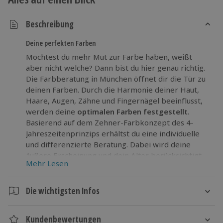
Beschreibung
Deine perfekten Farben
Möchtest du mehr Mut zur Farbe haben, weißt
aber nicht welche? Dann bist du hier genau richtig.
Die Farbberatung in München öffnet dir die Tür zu
deinen Farben. Durch die Harmonie deiner Haut,
Haare, Augen, Zähne und Fingernägel beeinflusst,
werden deine
optimalen Farben festgestellt
.
Basierend auf dem Zehner-Farbkonzept des 4-
Jahreszeitenprinzips erhältst du eine individuelle
und differenzierte Beratung. Dabei wird deine
äußere Erscheinung und dein Alter berücksichtigt
Mehr Lesen
und wertvolle Tipps zu Farbkombinationen für
Beruf, Freizeit, Frisur, Brille und Accessoires
gegeben. Als Erinnerung nimmst du deinen
Die wichtigsten Infos
persönlichen Farbpass mit nach Hause.
Dauer
Lass dich von deiner
neuen Ausstrahlung
bei der
Kundenbewertungen