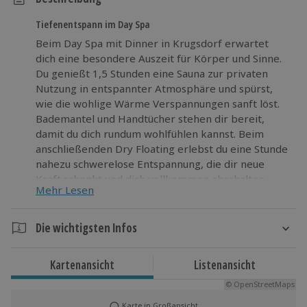
Tiefenentspann im Day Spa
Beim Day Spa mit Dinner in Krugsdorf erwartet
dich eine besondere Auszeit für Körper und Sinne.
Du genießt 1,5 Stunden eine Sauna zur privaten
Nutzung in entspannter Atmosphäre und spürst,
wie die wohlige Wärme Verspannungen sanft löst.
Bademantel und Handtücher stehen dir bereit,
damit du dich rundum wohlfühlen kannst. Beim
anschließenden Dry Floating erlebst du eine Stunde
nahezu schwerelose Entspannung, die dir neue
Kraft schenkt und dich vollkommen abschalten
Mehr Lesen
lässt. Aromatische, frisch aufgegossene Kräutertees
sorgen für einen stimmigen Abschluss deines Spa-
Erlebnisses. Am Abend wirst du von Sternekoch
Die wichtigsten Infos
Rainer Wolter mit einem raffinierten 3-Gang-Menü
Dauer
verwöhnt, das mit feinen Aromen und viel Liebe
Kartenansicht
Listenansicht
zum Detail überzeugt. Genieße diese harmonische
Ca. 1 Tag
Kombination aus Erholung und kulinarischem
© OpenStreetMaps
Genuss und erlebe eine besondere Zeit in
Karte in Großansicht