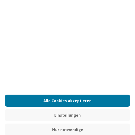
Vertrag widerrufen
FAQs
Kontakt
Zahlungsarten
Über uns
Magazin
Jobs
Partnerprogramm
Versand und Lieferung
Presse
AGB
Cookie Einstellungen
Datenschutz
Nutzungsbedingungen
Online-Marktplatz
Barrierefreiheit
Compliance
Impressum
RECHNUNG