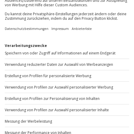
Sichere Dir attraktive Firmenkunden Vorteile.
+49 89 / 60 60 89 700
Mo-Fr: 9-17 Uhr
b2b@jochen-schweizer.de
www.b2b.jochen-schweizer.de/
Artikelnummer
:
64324
Andere Produkte entdecken