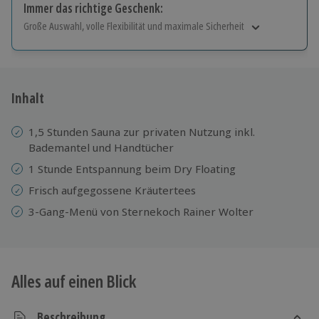
Immer das richtige Geschenk:
Große Auswahl, volle Flexibilität und maximale Sicherheit
Große Auswahl
Über 9.000 Erlebnisse.
Volle Flexibilität
Jeder Gutschein für alle Erlebnisse einlösbar.
Inhalt
Maximale Sicherheit
10 Jahre gültig & verlängerbar.
1,5 Stunden Sauna zur privaten Nutzung inkl.
Bademantel und Handtücher
1 Stunde Entspannung beim Dry Floating
Frisch aufgegossene Kräutertees
3-Gang-Menü von Sternekoch Rainer Wolter
Alles auf einen Blick
Beschreibung