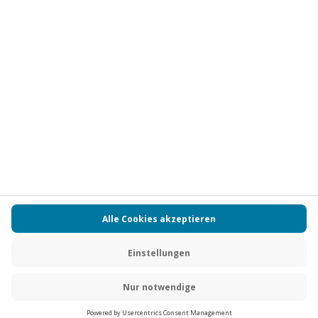
Vertrag widerrufen
FAQs
Kontakt
Zahlungsarten
Über uns
Magazin
Jobs
Partnerprogramm
Versand und Lieferung
Presse
AGB
Cookie Einstellungen
Datenschutz
Nutzungsbedingungen
Online-Marktplatz
Barrierefreiheit
Compliance
Impressum
RECHNUNG