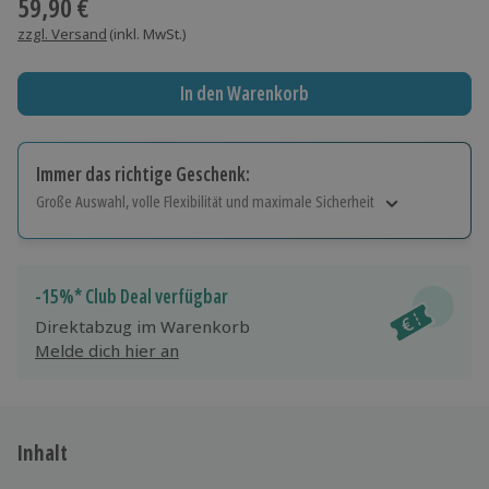
59,90 €
zzgl. Versand
(inkl. MwSt.)
In den Warenkorb
Immer das richtige Geschenk:
Große Auswahl, volle Flexibilität und maximale Sicherheit
Große Auswahl
Über 9.000 Erlebnisse.
Volle Flexibilität
-15%* Club Deal verfügbar
Jeder Gutschein für alle Erlebnisse einlösbar.
Direktabzug im Warenkorb
Maximale Sicherheit
Melde dich hier an
10 Jahre gültig & verlängerbar.
Inhalt