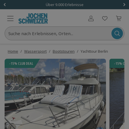
Über 9.000 Erlebnisse
Benutzerkonto
Suche nach Erlebnissen, Orten...
Home
/
Wassersport
/
Bootstouren
/
Yachttour Berlin
-15% CLUB DEAL
-15% CLU