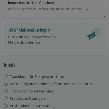
Immer das richtige Geschenk:
Große Auswahl, volle Flexibilität und maximale Sicherheit
Große Auswahl
Über 9.000 Erlebnisse.
Volle Flexibilität
-15%* Club Deal verfügbar
Jeder Gutschein für alle Erlebnisse einlösbar.
Direktabzug im Warenkorb
Maximale Sicherheit
Melde dich hier an
10 Jahre gültig & verlängerbar.
Inhalt
Tauchkurs für Fortgeschrittene
Betreuung durch einen erfahrenen Tauchlehrer
Theoretische Einweisung
Praktische Übungen
Professionelle Ausrüstung