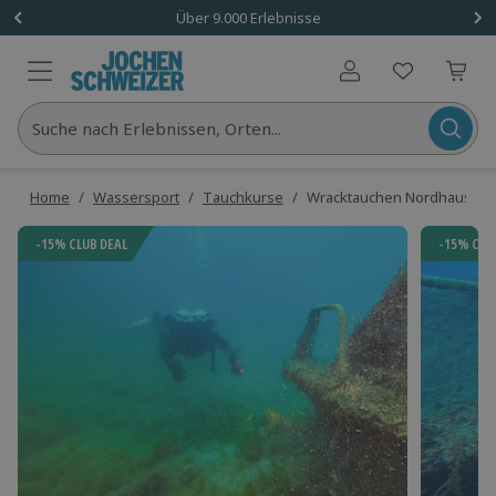
Über 9.000 Erlebnisse
Benutzerkonto
Suche nach Erlebnissen, Orten...
Home
/
Wassersport
/
Tauchkurse
/
Wracktauchen Nordhausen
-15% CLUB DEAL
-15% CLU