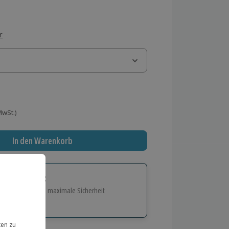
r
 MwSt.)
In den Warenkorb
tige Geschenk:
e Flexibilität und maximale Sicherheit
hl
bnisse.