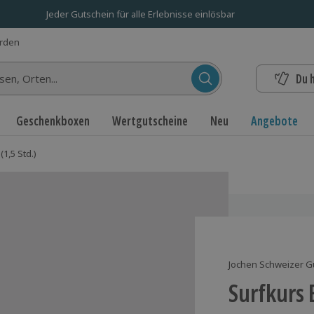
Jeder Gutschein für alle Erlebnisse einlösbar
erden
Du 
n...
Geschenkboxen
Wertgutscheine
Neu
Angebote
1,5 Std.)
Jochen Schweizer G
Surfkurs 