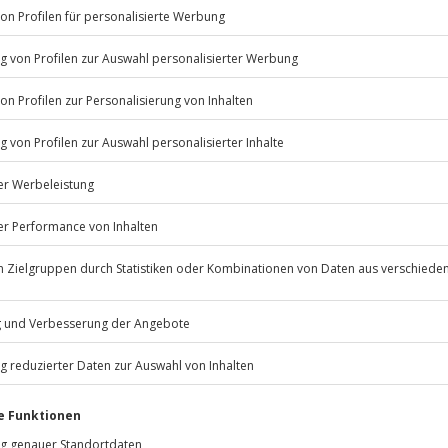
Listenansicht
© OpenStreetMaps
icht
ügbar.
eider nicht möglich
Jochen Schweizer
GmbH
Mühldorfstraße 8
81671
München
rd das Erlebnis verschoben (die
eiten, außer an bundesweiten
r)