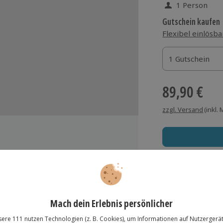
1 Person
Gutschein kaufen
Flexibel einlösba
1 Gutschein
1 Gutschein
1 Gutschein
89,90 €
zzgl. Versand
(inkl.
Immer das rich
or
Große Auswahl, voll
Wasser
Große Auswa
Über 9.000 Erle