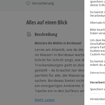
Versicherung
Alles auf einen Blick
Beschreibung
Meistere die Wellen in Bordeaux!
Lerne am Atlantik, wie du die Wellen mei
im Wasser! In Bordeaux wartet ein erfahre
Schritt für Schritt zeigt, wie du surfen le
Trockenübungen geht es direkt ins Wasse
gestellt – du brauchst nur deine Neugier m
perfekt für alle, die Wassersport lieben
suchen. Bordeaux bietet nicht nur ideale
ein einzigartiges Ambiente. Erlebe Action
Tauche ein in den Surfkurs am Atlantik u
Frankreich! Lerne surfen mit erfahrenen I
Mehr Lesen