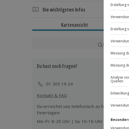
Die wichtigsten Infos
Dauer
Kartenansicht
Ca. 1,5 Stunden
Verfügbarkeit / Termine
Karte in Großans
Ganzjährig zu bestimmten Terminen verf
Du hast noch Fragen?
Teilnahmebedingungen
Teilnahme für Personen mit Handicap l
Unterschriebener Haftungsausschluss
01 205 19 24
Kontakt & FAQ
Wetter
Bei ungünstigen Wetterbedingungen wi
Du erreichst uns telefonisch zu folgenden Z
Entscheidung obliegt dem Veranstalte
Feiertagen:
Mo-Fr: 8-20 Uhr | Sa: 10-16 Uhr
Ausrüstung & Kleidung