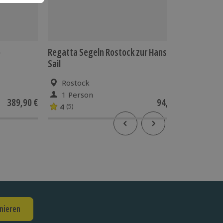
)
Regatta Segeln Rostock zur Hanse
E-Foil 
Sail
Rostock
Mun
1 Person
1 Pe
389,90 €
94,90 €
4
(5)
nieren