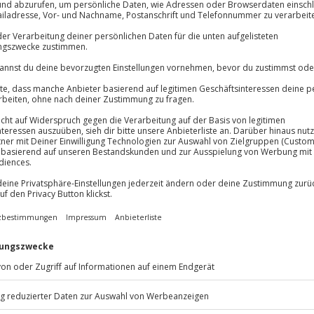
Volle Flexibil
Jeder Gutschein
Maximale Sic
10 Jahre gültig
sterst und spüre den Nervenkitzel
ner Instruktor auf dich, der dir
rnst. Nach einer Einweisung und
r. Die komplette Ausrüstung wird
itzubringen. Dieser Surfkurs ist
 und eine neue Herausforderung
 Surfbedingungen, sondern auch
 pur und wachse über dich hinaus!
nd erlebe Wassersport in
nstruktor:innen in Bordeaux.