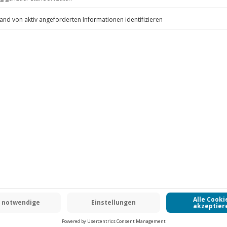
e
.
Fr: 9-17 Uhr
www.b2b.jochen-schweizer.de/