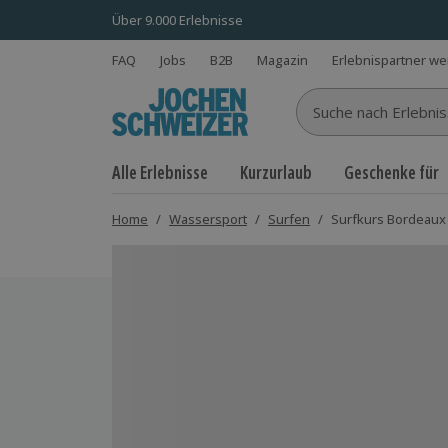
Über 9.000 Erlebnisse
FAQ
Jobs
B2B
Magazin
Erlebnispartner w
Suche nach Erlebnisse
Alle Erlebnisse
Kurzurlaub
Geschenke für
Home
/
Wassersport
/
Surfen
/
Surfkurs Bordeaux (
Bild 1 von 5