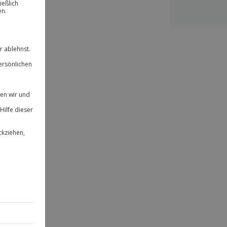
ität
 für alle Erlebnisse einlösbar.
herheit
 & verlängerbar.