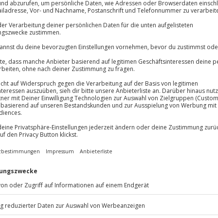
Große Auswa
Über 9.000 Erle
Volle Flexibil
Jeder Gutschein
Maximale Sic
10 Jahre gültig
e Wasser des Neusiedler Sees und
uide begleitet euch und zeigt,
einen Gruppe fühlt sich die Kajak
ch an. Die Weite des Sees
hte Wellen für ein bisschen
chillige Hafenlounge der OCT
Ort, um das Abenteuer ausklingen
 die nächste Kajak Tour in Voglau