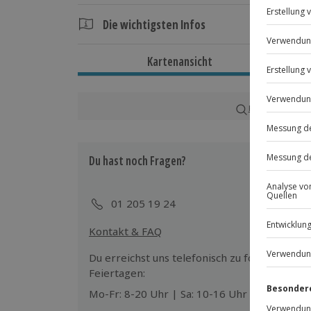
Die wichtigsten Infos
Dauer
Kartenansicht
Ca. 4,5 Stunden
Verfügbarkeit / Termine
Karte in Großans
Von April bis August mittwochs, sams
Terminen verfügbar
Du hast noch Fragen?
Teilnahmebedingungen
Mindestalter: 12 Jahre (unter 18 Jahre
01 205 19 24
eines Erziehungsberechtigten)
Normale physische und psychische Ve
Kontakt & FAQ
Schwimmkenntnisse
Unterschriebener Haftungsausschluss
Du erreichst uns telefonisch zu folgenden Z
Feiertagen:
Wetter
Mo-Fr: 8-20 Uhr | Sa: 10-16 Uhr