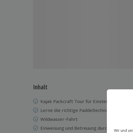
Inhalt
Kajak Packcraft Tour für Einsteiger auf de
Lerne die richtige Paddeltechnik
Wildwasser-Fahrt
Einweisung
und
Betreuung durch einen erf