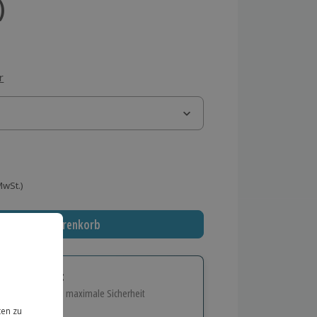
)
r
 MwSt.)
In den Warenkorb
tige Geschenk:
e Flexibilität und maximale Sicherheit