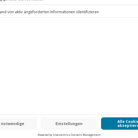
oben (die Entscheidung obliegt
.
ass werden darf), Handtuch
Fr: 9-17 Uhr
www.b2b.jochen-schweizer.de/
-15% CLUB DEAL