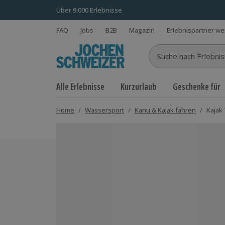
Über 9.000 Erlebnisse
FAQ
Jobs
B2B
Magazin
Erlebnispartner w
Suche nach Erlebnisse
Alle Erlebnisse
Kurzurlaub
Geschenke für
Home
/
Wassersport
/
Kanu & Kajak fahren
/
Kajak
Bild 1 von 5