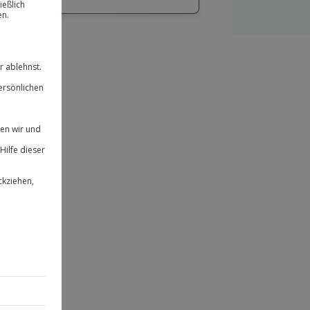
hl
bnisse.
ität
 für alle Erlebnisse einlösbar.
herheit
 & verlängerbar.