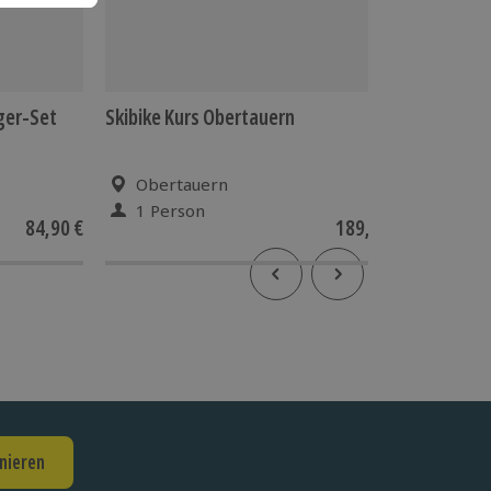
ger-Set
Skibike Kurs Obertauern
Apnoe-T
Obertauern
an 3
1 Person
1 Pe
84,90 €
189,90 €
nieren