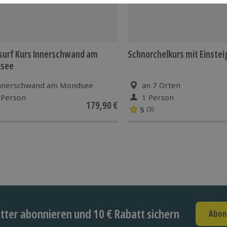
surf Kurs Innerschwand am
Schnorchelkurs mit Einstei
see
nnerschwand am Mondsee
an 7 Orten
 Person
1 Person
179,90 €
5
(3)
ter abonnieren und 10 € Rabatt sichern
Abon