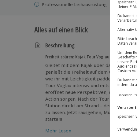
Professionelle
Leihausrüstung
Alles auf einen Blick
Beschreibung
Freiheit spüren: Kajak Tour Voglau genießen
Gleitet mit dem Kajak über das glitzernd
genießt die Freiheit auf dem Wasser. Ein G
wie ihr mit Leichtigkeit paddelt. In der kl
Tour Voglau intensiv und entspannt zuglei
eröffnet neue Perspektiven, während leic
Action sorgen. Nach der Tour wartet die 
Station direkt am Strand – der perfekte 
zu lassen. Jetzt rausgehen, Mut fassen und
starten!
Mehr Lesen