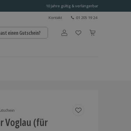
10 Jahre gültig & verlängerbar
Kontakt
01 205 19 24
hast einen Gutschein?
Benutzerkonto
utschein
r Voglau (für