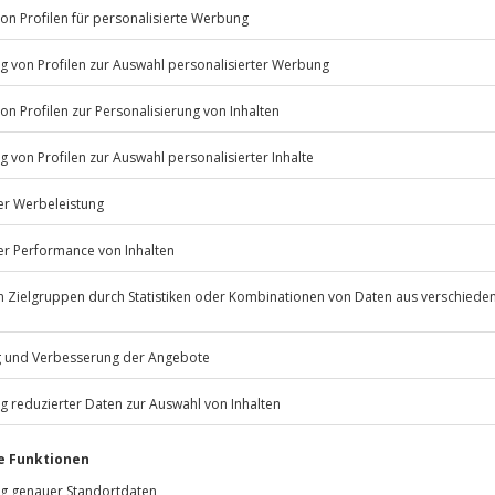
Listenansicht
© OpenStreetMaps
icht
tags und sonntags zu bestimmten
n nur mit Einverständniserklärung
Jochen Schweizer
GmbH
Mühldorfstraße 8
rfassung
81671
München
eiten, außer an bundesweiten