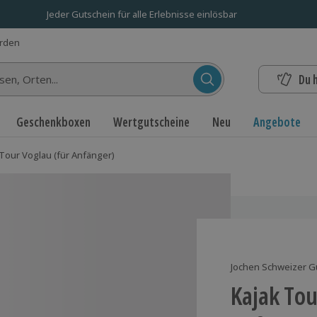
Jeder Gutschein für alle Erlebnisse einlösbar
erden
Du 
n...
Geschenkboxen
Wertgutscheine
Neu
Angebote
 Tour Voglau (für Anfänger)
Jochen Schweizer G
Kajak Tou