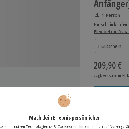
Anfänger
1 Person
Gutschein kaufen
Flexibel einlösba
1 Gutschein
1 Gutschein
1 Gutschein
209,90 €
zzgl. Versand
(inkl.
r Lammer
Immer das rich
Große Auswahl, voll
ahrenen Guide