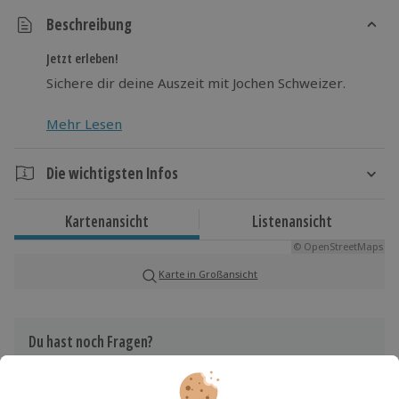
Beschreibung
Jetzt erleben!
Sichere dir deine Auszeit mit Jochen Schweizer.
Mehr Lesen
Die wichtigsten Infos
Dauer
Kartenansicht
Listenansicht
Gesamtdauer: ca. 7 Stunden
© OpenStreetMaps
Reine Erlebnisdauer: ca. 4 Stunden
Karte in Großansicht
Verfügbarkeit / Termine
Von April bis Oktober zu bestimmten Terminen
Du hast noch Fragen?
verfügbar
Teilnahmebedingungen
01 205 19 24