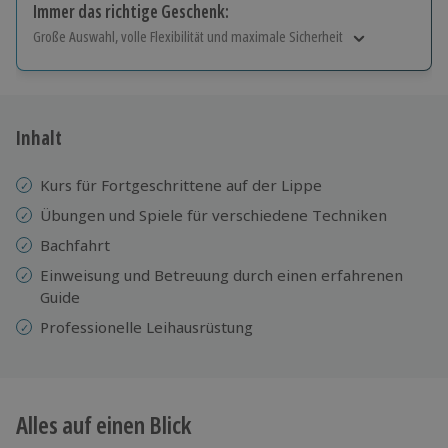
Immer das richtige Geschenk:
Große Auswahl, volle Flexibilität und maximale Sicherheit
Große Auswahl
Über 9.000 Erlebnisse.
Volle Flexibilität
Jeder Gutschein für alle Erlebnisse einlösbar.
Inhalt
Maximale Sicherheit
10 Jahre gültig & verlängerbar.
Kurs für Fortgeschrittene auf der Lippe
Übungen und Spiele für verschiedene Techniken
Bachfahrt
Einweisung und Betreuung durch einen erfahrenen
Guide
Professionelle
Leihausrüstung
Alles auf einen Blick