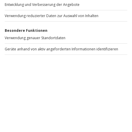
1 Person
1 Person
79,90 €
79,90 €
Newsletter abonnieren und 10 € Rabatt sichern
Abonnieren
Vertrag widerrufen
FAQs
Kontakt
Zahlungsarten
Über uns
Magazin
Jobs