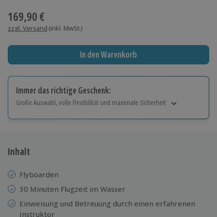
169,90 €
zzgl. Versand
(inkl. MwSt.)
In den Warenkorb
Immer das richtige Geschenk:
Große Auswahl, volle Flexibilität und maximale Sicherheit
Große Auswahl
Über 9.000 Erlebnisse.
Volle Flexibilität
Jeder Gutschein für alle Erlebnisse einlösbar.
Inhalt
Maximale Sicherheit
10 Jahre gültig & verlängerbar.
Flyboarden
30 Minuten Flugzeit im Wasser
Einweisung und Betreuung durch einen erfahrenen
Instruktor