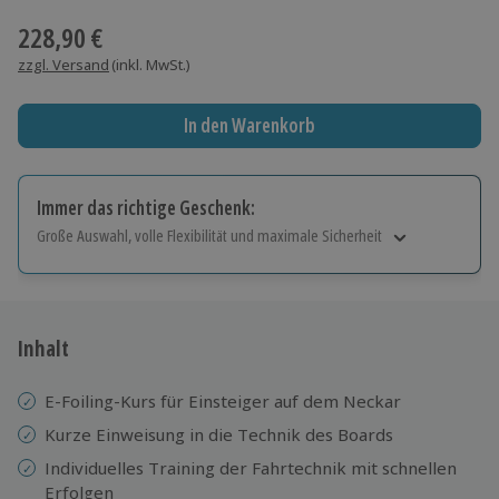
228,90 €
zzgl. Versand
(inkl. MwSt.)
In den Warenkorb
Immer das richtige Geschenk:
Große Auswahl, volle Flexibilität und maximale Sicherheit
Große Auswahl
Über 9.000 Erlebnisse.
Volle Flexibilität
Jeder Gutschein für alle Erlebnisse einlösbar.
Inhalt
Maximale Sicherheit
10 Jahre gültig & verlängerbar.
E-Foiling-Kurs für Einsteiger auf dem Neckar
Kurze Einweisung in die Technik des Boards
Individuelles Training der Fahrtechnik mit schnellen
Erfolgen