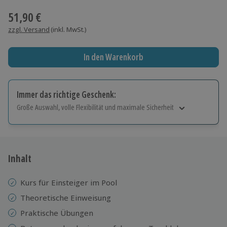
51,90 €
zzgl. Versand
(inkl. MwSt.)
In den Warenkorb
Immer das richtige Geschenk:
Große Auswahl, volle Flexibilität und maximale Sicherheit
Große Auswahl
Über 9.000 Erlebnisse.
Volle Flexibilität
Jeder Gutschein für alle Erlebnisse einlösbar.
Inhalt
Maximale Sicherheit
10 Jahre gültig & verlängerbar.
Kurs für Einsteiger im Pool
Theoretische Einweisung
Praktische Übungen