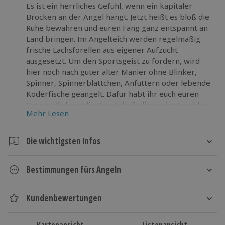
Es ist ein herrliches Gefühl, wenn ein kapitaler
Brocken an der Angel hängt. Jetzt heißt es bloß die
Ruhe bewahren und euren Fang ganz entspannt an
Land bringen. Im Angelteich werden regelmäßig
frische Lachsforellen aus eigener Aufzucht
ausgesetzt. Um den Sportsgeist zu fördern, wird
hier noch nach guter alter Manier ohne Blinker,
Spinner, Spinnerblättchen, Anfüttern oder lebende
Köderfische geangelt. Dafür habt ihr euch euren
Fang redlich verdient und dürft diesen im Anschluss
Mehr Lesen
mit nach Hause nehmen.
Lasst euch ködern und zieht einen Tag die dicksten
Die wichtigsten Infos
Fische an Land.
Dauer
Bestimmungen fürs Angeln
Ca. 1 Tag
Die Verwendung von Blinkern, Spinnern und
Spinnerblättchen ist nicht gestattet.
Kundenbewertungen
Verfügbarkeit / Termine
Das Fischen mit Futterkörbchen, lebenden
Ganzjährig zu bestimmten Terminen verfügbar
Köderfischen sowie das Anfüttern ist untersagt.