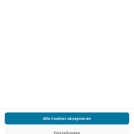
Abonnieren
Vertrag widerrufen
FAQs
Kontakt
Zahlungsarten
Über uns
Magazin
Jobs
Partnerprogramm
Versand und Lieferung
Presse
AGB
Cookie Einstellungen
Datenschutz
Nutzungsbedingungen
Online-Marktplatz
Barrierefreiheit
Compliance
Impressum
RECHNUNG