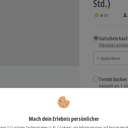
Std.)
4
(5)
4 Sterne von 5 
Gutschein kauf
Flexibel einlö
1 Gutschein
1 Gutschein
1 Gutschein
Termin buchen
Aktuell an 1 O
Wähle im nächs
29,90 €
zzgl. Versand
(inkl.