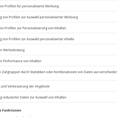
Listenansicht
© OpenStreetMaps
immten Terminen verfügbar
icht
nur in Begleitung eines
Jochen Schweizer
GmbH
Mühldorfstraße 8
81671
München
m Pegelstand der Donau wird das
eiten, außer an bundesweiten
 obliegt dem Veranstalter)