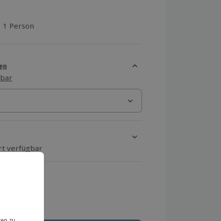
1 Person
aus 5 Bewertungen
en
sbar
rt verfügbar
ten Schritt einen Termin aus
 MwSt.)