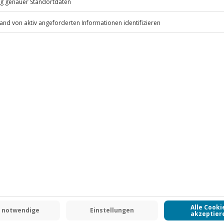
 Drybags
.
Fr: 9-17 Uhr
www.b2b.jochen-schweizer.de/
-15% CLUB DEAL