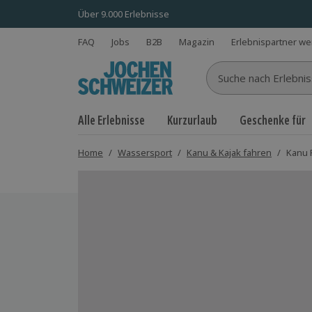
Über 9.000 Erlebnisse
FAQ
Jobs
B2B
Magazin
Erlebnispartner w
Suche nach Erlebnisse
Alle Erlebnisse
Kurzurlaub
Geschenke für
Home
/
Wassersport
/
Kanu & Kajak fahren
/
Kanu 
Bild 1 von 7