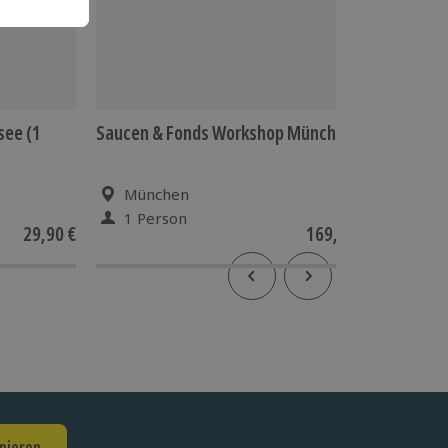
see (1
Saucen & Fonds Workshop München
Stand U
München
Wol
1 Person
1 Pe
29,90 €
169,90 €
nieren