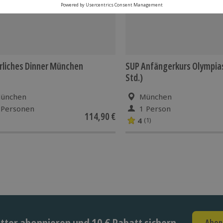
rliches Dinner München
SUP Anfängerkurs Olympia
Std.)
ünchen
München
 Personen
1 Person
114,90 €
4
(1)
ter abonnieren und 10 € Rabatt sichern
Abon