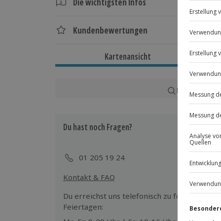
Die wichtigsten Infos
Dauer
Kundenbewertungen
Gesamtdauer: ca. 4,5 Stunden
Reine Fahrtzeit: ca. 4 Stunden
Kartenansicht
Verfügbarkeit / Termine
Von April bis Mitte Oktober zu best
Karte in Großans
Teilnahmebedingungen
Mindestalter: 2 Jahre (unter 18 Jahren 
Du hast noch Fragen?
Erwachsenen)
Unterschriebener Haftungsausschluss
01 205 19 24
Wetter
Kontakt & FAQ
Bei starkem Wind, Regen und zu hohe
Du erreichst uns telefonisch zu folgenden Z
Erlebnis verschoben (die Entscheidung
Feiertagen: