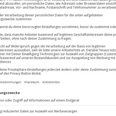
Immer das rich
Große Auswahl, voll
Große Auswa
n Aussichten gefällig? Dann
Über 9.000 Erle
Bad Abbach! Um dich auf deinen
Volle Flexibil
s eine kleine Einführung. Du
Jeder Gutschein
e du vom Fleck kommst. Mit
Maximale Sic
ybags. Die halten dein Hab und
10 Jahre gültig
 los. Du
hüpfst ins Boot und
 geht über die schöne Donau. Du
nnende Momente auf dem Wasser.
 zu erkunden!
nu Kurs in Bad Abbach.