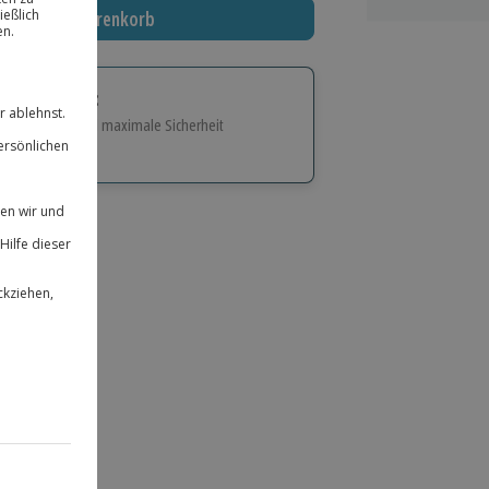
In den Warenkorb
tige Geschenk:
e Flexibilität und maximale Sicherheit
hl
bnisse.
ität
 für alle Erlebnisse einlösbar.
herheit
 & verlängerbar.