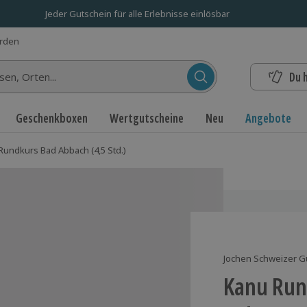
Jeder Gutschein für alle Erlebnisse einlösbar
erden
Du 
n...
Geschenkboxen
Wertgutscheine
Neu
Angebote
Rundkurs Bad Abbach (4,5 Std.)
Jochen Schweizer G
Kanu Run