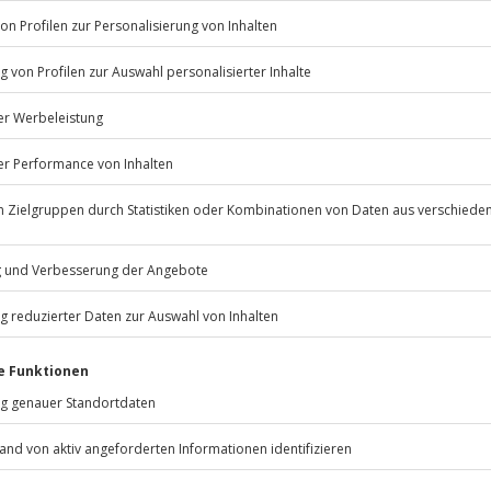
Geländerittführer
Kennenlernen der Tiere m
Füttern
Getränke und Gebäck
 immer:
Unsere Geschenkboxen
CLUB DEAL
-15% CLUB DEAL
chenkbox Happy Birthday
Geschenkbox Besondere
Nächte