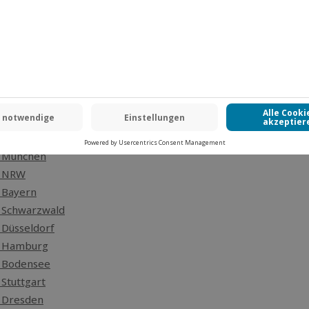
arbeiten, findest du in unserer
Datenschutzerklärung
.
in Deutschland
n Mannheim
n Nürnberg
n München
n NRW
 Bayern
 Schwarzwald
 Düsseldorf
n Hamburg
n Bodensee
 Stuttgart
 Dresden