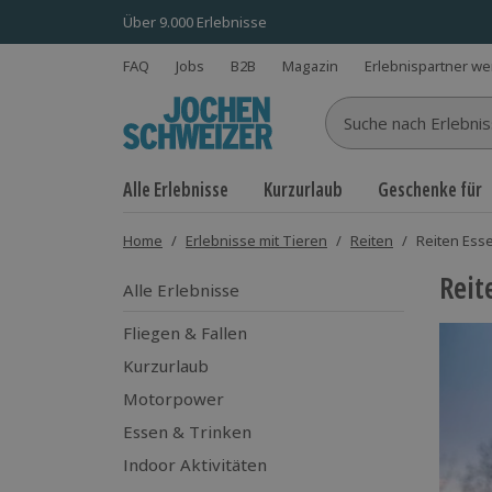
Über 9.000 Erlebnisse
FAQ
Jobs
B2B
Magazin
Erlebnispartner w
Suche nach Erlebnisse
Alle Erlebnisse
Kurzurlaub
Geschenke für
Home
/
Erlebnisse mit Tieren
/
Reiten
/
Reiten Ess
Reit
Alle Erlebnisse
Fliegen & Fallen
Kurzurlaub
Motorpower
Essen & Trinken
Indoor Aktivitäten