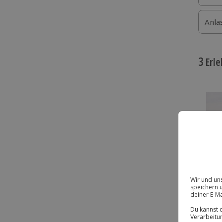
Anla
3
Erle