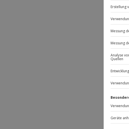
Passt
-15% 
Ges