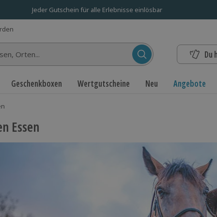
Jeder Gutschein für alle Erlebnisse einlösbar
erden
Du 
n...
Geschenkboxen
Wertgutscheine
Neu
Angebote
en
en Essen