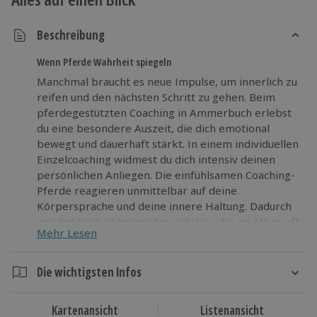
Beschreibung
Wenn Pferde Wahrheit spiegeln
Manchmal braucht es neue Impulse, um innerlich zu
reifen und den nächsten Schritt zu gehen. Beim
pferdegestützten Coaching in Ammerbuch erlebst
du eine besondere Auszeit, die dich emotional
bewegt und dauerhaft stärkt. In einem individuellen
Einzelcoaching widmest du dich intensiv deinen
persönlichen Anliegen. Die einfühlsamen Coaching-
Pferde reagieren unmittelbar auf deine
Körpersprache und deine innere Haltung. Dadurch
werden Verhaltensmuster sichtbar, die im Alltag oft
Mehr Lesen
unbemerkt bleiben, und du bekommst ehrliche,
klare Rückmeldungen. Mit gezielten
Reflexionsfragen und alltagsnahen Übungen
Die wichtigsten Infos
entwickelst du neue Sichtweisen und konkrete
Dauer
Lösungen für deine täglichen Herausforderungen.
Kartenansicht
Listenansicht
Dieses pferdegestützte Coaching unterstützt dich