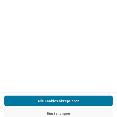
Vertrag widerrufen
FAQs
Kontakt
Zahlungsarten
Über uns
Magazin
Jobs
Partnerprogramm
Versand und Lieferung
Presse
AGB
Cookie Einstellungen
Datenschutz
Nutzungsbedingungen
Online-Marktplatz
Barrierefreiheit
Compliance
Impressum
RECHNUNG