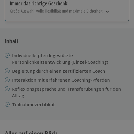
Immer das richtige Geschenk:
Große Auswahl, volle Flexibilität und maximale Sicherheit
Große Auswahl
Über 9.000 Erlebnisse.
Volle Flexibilität
Jeder Gutschein für alle Erlebnisse einlösbar.
Inhalt
Maximale Sicherheit
10 Jahre gültig & verlängerbar.
Individuelle pferdegestützte
Persönlichkeitsentwicklung (Einzel-Coaching)
Begleitung durch einen zertifizierten Coach
Interaktion mit erfahrenen Coaching-Pferden
Reflexionsgespräche und Transferübungen für den
Alltag
Teilnahmezertifikat
Alles auf einen Blick