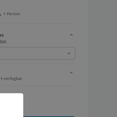
1 Person
aus 58 Bewertungen
en
sbar
rt verfügbar
ten Schritt einen Termin aus
 MwSt.)