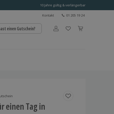
10 Jahre gültig & verlängerbar
Kontakt
01 205 19 24
hast einen Gutschein?
Benutzerkonto
utschein
ür einen Tag in