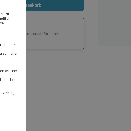
In den Warenkorb
tige Geschenk:
e Flexibilität und maximale Sicherheit
hl
bnisse.
ität
 für alle Erlebnisse einlösbar.
herheit
 & verlängerbar.