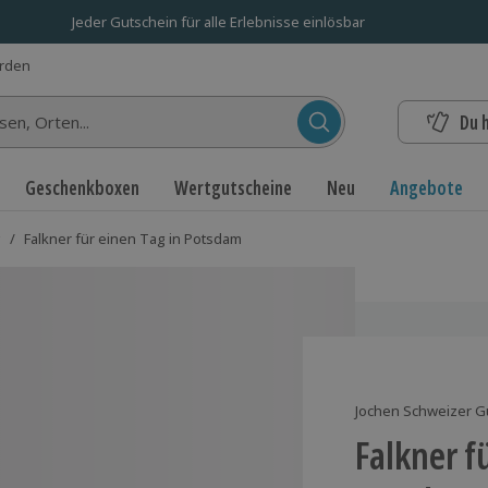
Jeder Gutschein für alle Erlebnisse einlösbar
erden
Du 
n...
Geschenkboxen
Wertgutscheine
Neu
Angebote
g
/
Falkner für einen Tag in Potsdam
Jochen Schweizer G
Falkner f