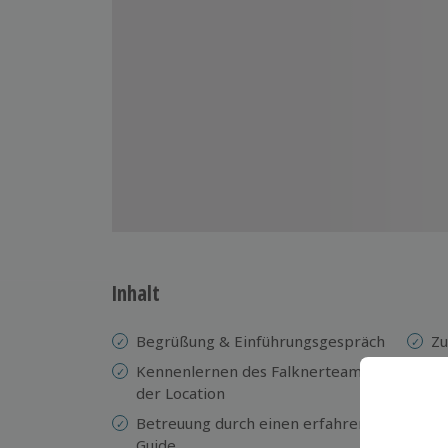
Inhalt
Begrüßung & Einführungsgespräch
Zu
mi
Kennenlernen des Falknerteams und
de
der Location
Eu
Betreuung durch einen erfahrenen
nä
Guide