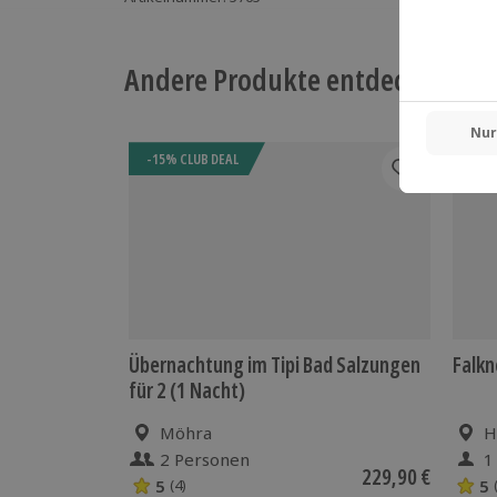
Andere Produkte entdecken
-15% CLUB DEAL
Übernachtung im Tipi Bad Salzungen
Falkn
für 2 (1 Nacht)
Möhra
H
2 Personen
1
229,90 €
5
5
(4)