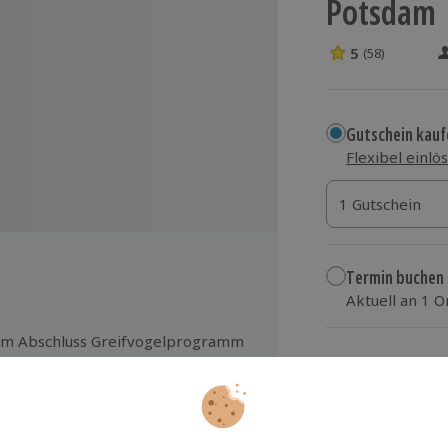
Potsdam
5
(58)
5 Sterne von 5 
Gutschein kauf
Flexibel einlö
1 Gutschein
1 Gutschein
1 Gutschein
Termin buchen
Aktuell an 1 O
Wähle im nächs
m Abschluss Greifvogelprogramm
t dem Sturzflug eines Falken und
234,90 €
m geräuschlosen Gleitflug einer
le aus
zzgl. Versand
(inkl.
chster Nähe