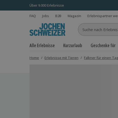
Über 9.000 Erlebnisse
FAQ
Jobs
B2B
Magazin
Erlebnispartner w
Suche nach Erlebnisse
Alle Erlebnisse
Kurzurlaub
Geschenke für
Home
/
Erlebnisse mit Tieren
/
Falkner für einen Ta
Bild 1 von 5