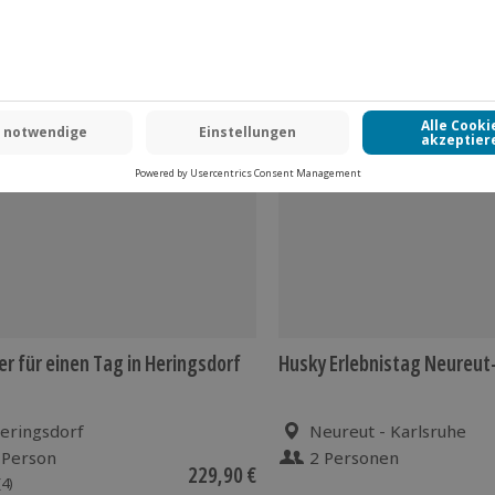
er für einen Tag in Heringsdorf
Husky Erlebnistag Neureut
eringsdorf
Neureut - Karlsruhe
 Person
2 Personen
229,90 €
(4)