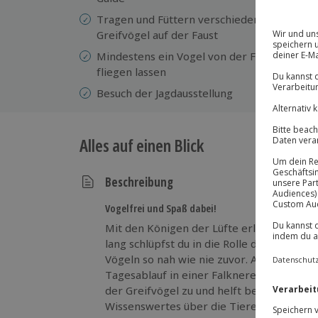
Ei
Tragen und Füttern verschiedener
Gr
Greifvögel auf der Faust
al
Mindestens ein Vogel von der Faust
Kl
fliegen lassen
Al
Besuch der Jagdausstellung
Alles auf einen Blick
Beschreibung
Vogelfrei und Spaß dabei!
Mit den Königen der Lüfte erlebst du a
lang schlüpfst du in die Rolle des Falkners und kommst dabei de
Vögeln so nah wie nie zuvor. An der Seite
Tagesablauf in einer Falknerei kennen. Gemeinsam bereitet ihr das Futter
der Greifvögel zu und helft bei der Fütterung. Hierbei er
Wissenswertes über die Tiere, die Zucht 