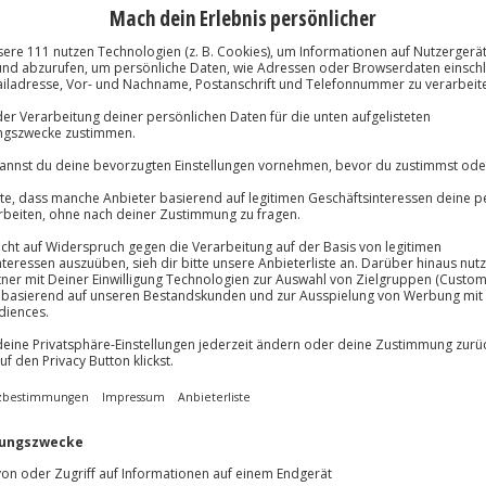
nblicke in die Lebensweise vieler
eifvogelarten und in die Falknerei
s Jagdart gestern und heute
einer Mittagsimbiss
Immer das rich
Große Auswahl, voll
koholfreie Getränke nach Wunsch
Große Auswa
Über 9.000 Erle
Volle Flexibil
Jeder Gutschein
Maximale Sic
10 Jahre gültig
bgehobene Momente. Einen Tag
n edlen
 des Falkner-Teams lernst du den
fährst du allerlei
und die Auffangstationen von