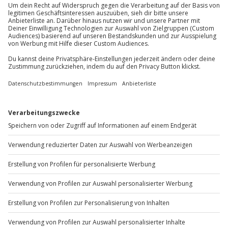
außer an bundesweiten Feiertagen:
Mo-Fr: 8-20 Uhr | Sa: 10-16 Uhr
Du möchtest als Firma bestellen?
Sichere Dir attraktive Firmenkunden Vorteile.
+49 89 / 60 60 89 700
Mo-Fr: 9-17 Uhr
b2b@jochen-schweizer.de
www.b2b.jochen-schweizer.de/
Artikelnummer
:
12005
Andere Produkte entdecken