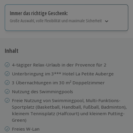
Immer das richtige Geschenk:
Große Auswahl, volle Flexibilität und maximale Sicherheit
Große Auswahl
Über 9.000 Erlebnisse.
Volle Flexibilität
Jeder Gutschein für alle Erlebnisse einlösbar.
Inhalt
Maximale Sicherheit
10 Jahre gültig & verlängerbar.
4-tägiger Relax-Urlaub in der Provence für 2
Unterbringung im 3*** Hotel La Petite Auberge
3 Übernachtungen im 30 m² Doppelzimmer
Nutzung des Swimmingpools
Freie Nutzung von Swimmingpool, Multi-Funktions-
Sportplatz (Basketball, Handball, Fußball, Badminton),
kleinem Tennisplatz (Halfcourt) und kleinem Putting-
Green)
Freies W-Lan