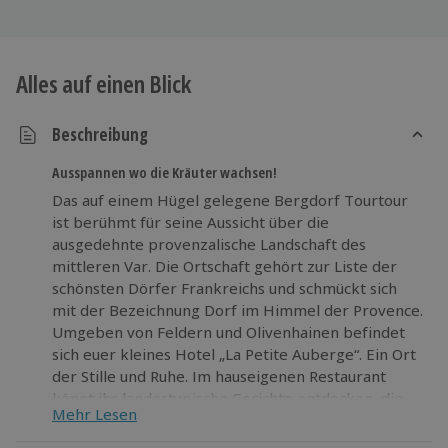
Alles auf einen Blick
Beschreibung
Ausspannen wo die Kräuter wachsen!
Das auf einem Hügel gelegene Bergdorf Tourtour
ist berühmt für seine Aussicht über die
ausgedehnte provenzalische Landschaft des
mittleren Var. Die Ortschaft gehört zur Liste der
schönsten Dörfer Frankreichs und schmückt sich
mit der Bezeichnung Dorf im Himmel der Provence.
Umgeben von Feldern und Olivenhainen befindet
sich euer kleines Hotel „La Petite Auberge“. Ein Ort
der Stille und Ruhe. Im hauseigenen Restaurant
könnt ihr landestypische Gerichte entdecken, die
Mehr Lesen
natürlich mit Kräutern und Olivenöl aus der Region
zubereitet werden.