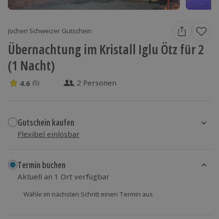
Jochen Schweizer Gutschein
Übernachtung im Kristall Iglu Ötz für 2
(1 Nacht)
2 Personen
4.6
(5)
4.6 Sterne von 5 aus 5 Bewertungen
Gutschein kaufen
Flexibel einlösbar
1x (2 Personen)
1x (2 Personen)
1x (2 Personen)
Termin buchen
Aktuell an 1 Ort verfügbar
Wähle im nächsten Schritt einen Termin aus