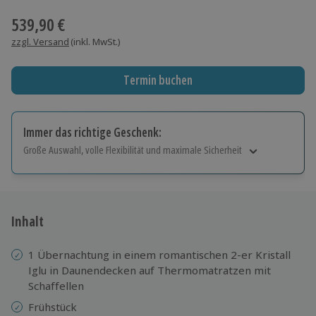
539,90 €
zzgl. Versand
(inkl. MwSt.)
Termin buchen
Immer das richtige Geschenk:
Große Auswahl, volle Flexibilität und maximale Sicherheit
Große Auswahl
Über 9.000 Erlebnisse.
Volle Flexibilität
Jeder Gutschein für alle Erlebnisse einlösbar.
Inhalt
Maximale Sicherheit
10 Jahre gültig & verlängerbar.
1 Übernachtung in einem romantischen 2-er Kristall
Iglu in Daunendecken auf Thermomatratzen mit
Schaffellen
Frühstück