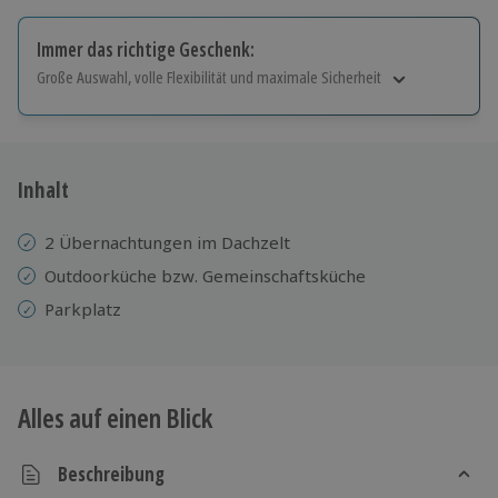
Immer das richtige Geschenk:
Große Auswahl, volle Flexibilität und maximale Sicherheit
Große Auswahl
Über 9.000 Erlebnisse.
Volle Flexibilität
Jeder Gutschein für alle Erlebnisse einlösbar.
Inhalt
Maximale Sicherheit
10 Jahre gültig & verlängerbar.
2 Übernachtungen im Dachzelt
Outdoorküche bzw. Gemeinschaftsküche
Parkplatz
Alles auf einen Blick
Beschreibung