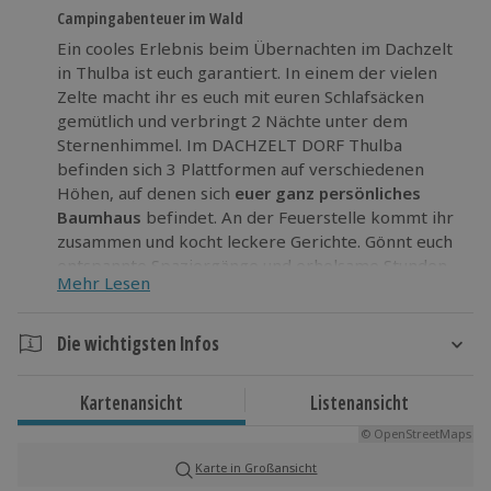
Campingabenteuer im Wald
Ein cooles Erlebnis beim Übernachten im Dachzelt
in Thulba ist euch garantiert. In einem der vielen
Zelte macht ihr es euch mit euren Schlafsäcken
gemütlich und verbringt 2 Nächte unter dem
Sternenhimmel. Im DACHZELT DORF Thulba
befinden sich 3 Plattformen auf verschiedenen
Höhen, auf denen sich
euer ganz persönliches
Baumhaus
befindet. An der Feuerstelle kommt ihr
zusammen und kocht leckere Gerichte. Gönnt euch
entspannte Spaziergänge und erholsame Stunden
Mehr Lesen
an der frischen Luft. Durch die Bäume eures Dorfes
blickt ihr auf den Natursee mit Wakeboard Anlage.
Genau das Richtige für euch, wenn ihr Lust auf
Die wichtigsten Infos
Action habt.
Dauer
Kommt zum Übernachten im Dachzelt nach Thulba
Kartenansicht
Listenansicht
3 Tage
und
erlebt ein Übernachtungswochenende der
© OpenStreetMaps
2 Nächte
besonderen Art
.
Karte in Großansicht