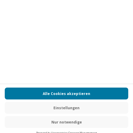
Vertrag widerrufen
FAQs
Kontakt
Zahlungsarten
Über uns
Magazin
Jobs
Partnerprogramm
Versand und Lieferung
Presse
AGB
Cookie Einstellungen
Datenschutz
Nutzungsbedingungen
Online-Marktplatz
Barrierefreiheit
Compliance
Impressum
RECHNUNG