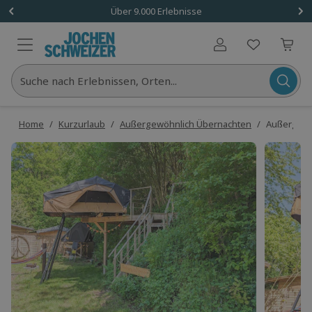
Über 9.000 Erlebnisse
Benutzerkonto
Suche nach Erlebnissen, Orten...
Home
/
Kurzurlaub
/
Außergewöhnlich Übernachten
/
Außergewöh