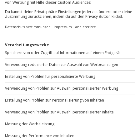
Sichere Dir attraktive Firmenkunden Vorteile.
+49 89 / 60 60 89 700
Mo-Fr: 9-17 Uhr
b2b@jochen-schweizer.de
www.b2b.jochen-schweizer.de/
Artikelnummer
:
46806
Andere Produkte entdecken