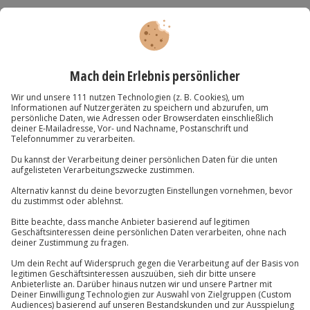
Verfügbarkeit / Termine
Von April bis Oktober zu bestimmten Terminen
Du hast noch Fragen?
verfügbar (Anreise freitags, Abreise sonntags).
Ausrüstung & Kleidung
01 205 19 24
Mitzubringen: Bettdecke oder Schlafsack, Kissen,
Kontakt & FAQ
Verpflegung inkl. Geschirr und Kocher,
Stirnlampe o.ä.
Wird gestellt: Dachzelt, Feuerstelle, Stellplatz
Jochen Schweizer
GmbH
PKW
Mühldorfstraße 8
81671
München
Teilnehmer
Du erreichst uns telefonisch zu folgenden Zeiten,
Gutschein gültig für 2 Personen
außer an bundesweiten Feiertagen:
Mo-Fr: 8-20 Uhr | Sa: 10-16 Uhr
Hinweis
Hin- und Rückreise sind im Preis nicht inbegriffen
Hunde erlaubt (kostenlos)
Du möchtest als Firma bestellen?