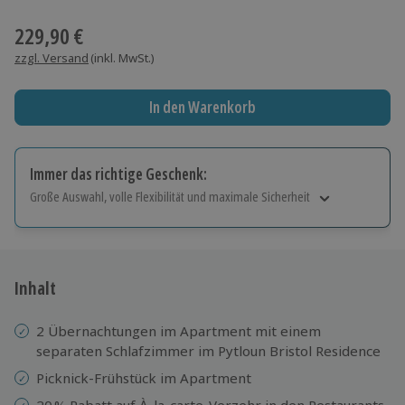
Wähle im nächsten Schritt einen Termin aus
229,90 €
zzgl. Versand
(inkl. MwSt.)
In den Warenkorb
Immer das richtige Geschenk:
Große Auswahl, volle Flexibilität und maximale Sicherheit
Große Auswahl
Über 9.000 Erlebnisse.
Volle Flexibilität
Jeder Gutschein für alle Erlebnisse einlösbar.
Inhalt
Maximale Sicherheit
10 Jahre gültig & verlängerbar.
2 Übernachtungen im Apartment mit einem
separaten Schlafzimmer im Pytloun Bristol Residence
Picknick-Frühstück im Apartment
20 % Rabatt auf À-la-carte-Verzehr in den Restaurants