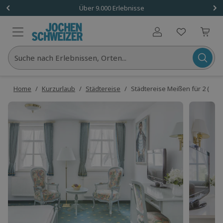
Über 9.000 Erlebnisse
Benutzerkonto
Suche nach Erlebnissen, Orten...
Home
/
Kurzurlaub
/
Städtereise
/
Städtereise Meißen für 2 (1 Na