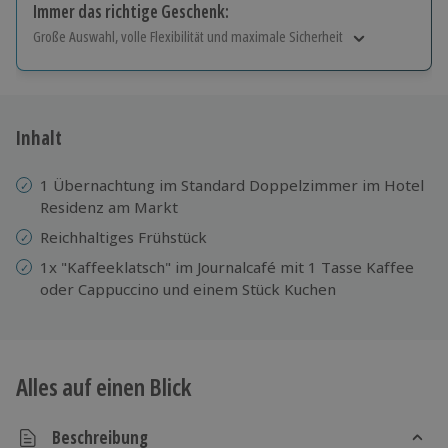
Immer das richtige Geschenk:
Große Auswahl, volle Flexibilität und maximale Sicherheit
Große Auswahl
Über 9.000 Erlebnisse.
Volle Flexibilität
Jeder Gutschein für alle Erlebnisse einlösbar.
Inhalt
Maximale Sicherheit
10 Jahre gültig & verlängerbar.
1 Übernachtung im Standard Doppelzimmer im Hotel
Residenz am Markt
Reichhaltiges Frühstück
1x "Kaffeeklatsch" im Journalcafé mit 1 Tasse Kaffee
oder Cappuccino und einem Stück Kuchen
Alles auf einen Blick
Beschreibung