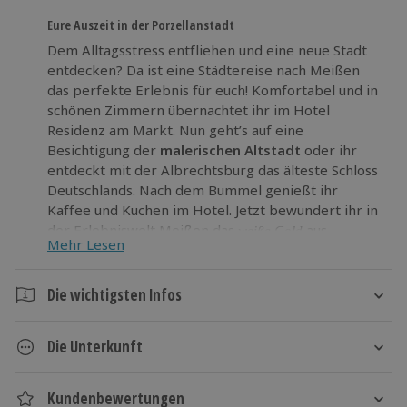
Eure Auszeit in der Porzellanstadt
Dem Alltagsstress entfliehen und eine neue Stadt
entdecken? Da ist eine Städtereise nach Meißen
das perfekte Erlebnis für euch! Komfortabel und in
schönen Zimmern übernachtet ihr im Hotel
Residenz am Markt. Nun geht’s auf eine
Besichtigung der
malerischen Altstadt
oder ihr
entdeckt mit der Albrechtsburg das älteste Schloss
Deutschlands. Nach dem Bummel genießt ihr
Kaffee und Kuchen im Hotel. Jetzt bewundert ihr in
der Erlebniswelt Meißen das
aus
weiße Gold
Mehr Lesen
Porzellan. So filigran und schön! Am nächsten
Morgen erwartet euch ein reichhaltiges Frühstück.
Die wichtigsten Infos
Entdeckt die
Mittelalter-Stadt an der Elbe
und
genießt eure Auszeit vom Alltag!
Dauer
Die Unterkunft
2 Tage
1 Nacht
Hotel Residenz am Markt
Kundenbewertungen
Hotelausstattung: