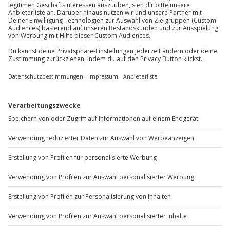
Mitnahme von Hunden
Für die lokale Steuer fallen Zusatzkosten von
Mo-Fr: 8-20 Uhr | Sa: 10-16 Uhr
Parkplatz
1,50 € pro Person/Nacht an (die Kosten sind vor
Ort zu begleichen)
Hin- und Rückreise sind im Preis nicht inbegriffen
Du möchtest als Firma bestellen?
Sichere Dir attraktive Firmenkunden Vorteile.
+49 89 / 60 60 89 700
Mo-Fr: 9-17 Uhr
b2b@jochen-schweizer.de
www.b2b.jochen-schweizer.de/
Artikelnummer
:
45851
Andere Produkte entdecken