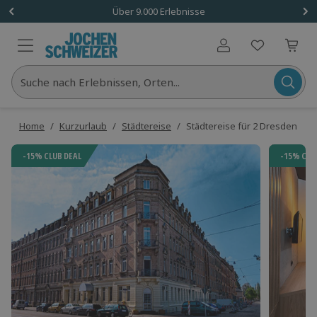
Über 9.000 Erlebnisse
Benutzerkonto
Suche nach Erlebnissen, Orten...
Home
/
Kurzurlaub
/
Städtereise
/
Städtereise für 2 Dresden (1 N
-15% CLUB DEAL
-15% CLU