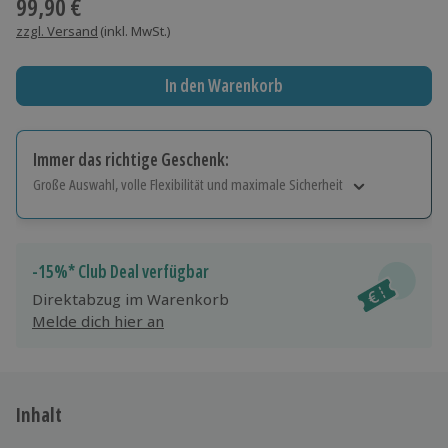
99,90 €
zzgl. Versand
(inkl. MwSt.)
In den Warenkorb
Immer das richtige Geschenk:
Große Auswahl, volle Flexibilität und maximale Sicherheit
Große Auswahl
Über 9.000 Erlebnisse.
Volle Flexibilität
-15%* Club Deal verfügbar
Jeder Gutschein für alle Erlebnisse einlösbar.
Direktabzug im Warenkorb
Maximale Sicherheit
Melde dich hier an
10 Jahre gültig & verlängerbar.
Inhalt