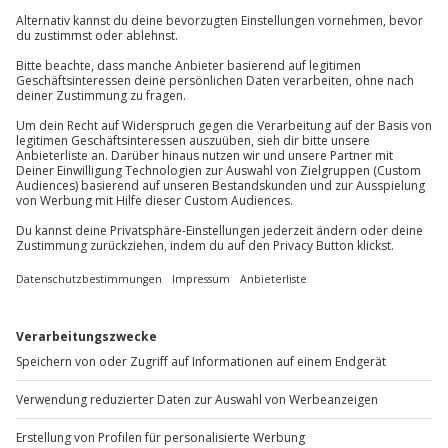
Hinweis
01 205 19 24
Für die lokale Steuer können Zusatzkosten
Kontakt & FAQ
anfallen (die Kosten sind vor Ort zu begleichen)
Hin- und Rückreise sind im Preis nicht inbegriffen
Jochen Schweizer
GmbH
Mühldorfstraße 8
81671
München
Du erreichst uns telefonisch zu folgenden Zeiten,
außer an bundesweiten Feiertagen:
Mo-Fr: 8-20 Uhr | Sa: 10-16 Uhr
Du möchtest als Firma bestellen?
Sichere Dir attraktive Firmenkunden Vorteile.
+49 89 / 60 60 89 700