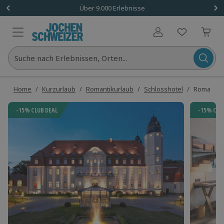
Über 9.000 Erlebnisse
Benutzerkonto
Suche nach Erlebnissen, Orten...
Home
/
Kurzurlaub
/
Romantikurlaub
/
Schlosshotel
/
Romantik-
-15% CLUB DEAL
-15% CLU