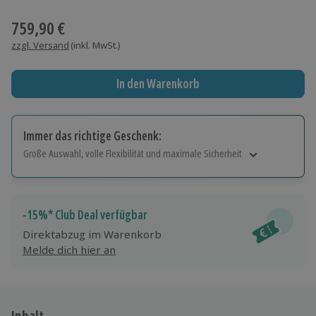
Wähle im nächsten Schritt einen Termin aus
759,90 €
zzgl. Versand
(inkl. MwSt.)
In den Warenkorb
Immer das richtige Geschenk:
Große Auswahl, volle Flexibilität und maximale Sicherheit
Große Auswahl
Über 9.000 Erlebnisse.
Volle Flexibilität
-15%* Club Deal verfügbar
Jeder Gutschein für alle Erlebnisse einlösbar.
Direktabzug im Warenkorb
Maximale Sicherheit
Melde dich hier an
10 Jahre gültig & verlängerbar.
Inhalt