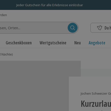
Jeder Gutschein für alle Erlebnisse einlösbar
erden
Du 
n...
Geschenkboxen
Wertgutscheine
Neu
Angebote
2 Nächte)
Jochen Schweizer G
Kurzurlau