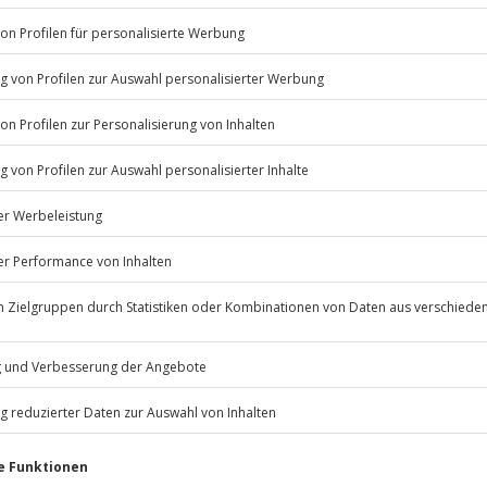
Listenansicht
© OpenStreetMaps
ügbar.
icht
rfassung
Jochen Schweizer
GmbH
Mühldorfstraße 8
81671
München
eiten, außer an bundesweiten