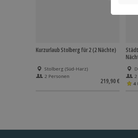
Kurzurlaub Stolberg für 2 (2 Nächte)
Städt
Näch
Stolberg (Süd-Harz)
D
2 Personen
2
219,90 €
4