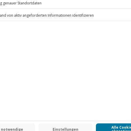
.
Fr: 9-17 Uhr
www.b2b.jochen-schweizer.de/