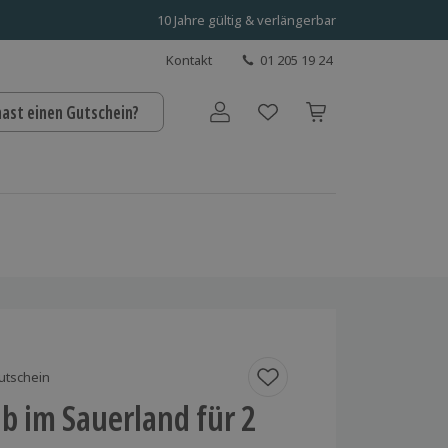
10 Jahre gültig & verlängerbar
Kontakt
01 205 19 24
hast einen Gutschein?
Benutzerkonto
utschein
b im Sauerland für 2