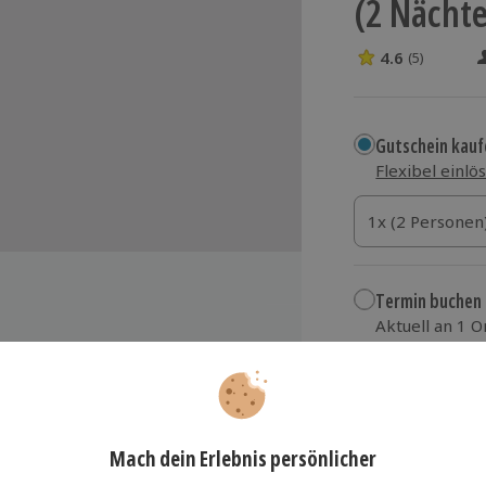
(2 Nächte
4.6
(5)
4.6 Sterne von 5
Gutschein kauf
Flexibel einlö
1x (2 Personen)
1x (2 Personen
1x (2 Personen
Termin buchen
Aktuell an 1 O
Wähle im nächs
259,90 €
-Landhotel Cramer
zzgl. Versand
(inkl.