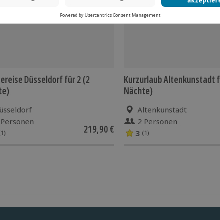
ereise Düsseldorf für 2 (2
Kurzurlaub Altenkunstadt f
te)
Nächte)
üsseldorf
Altenkunstadt
 Personen
2 Personen
219,90 €
3
(1)
(1)