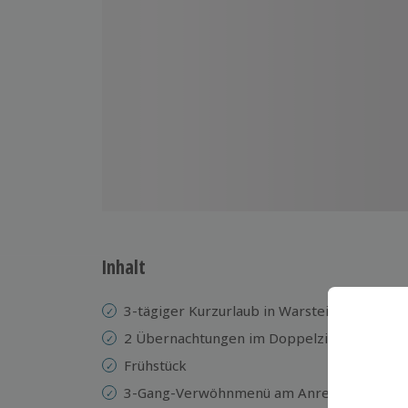
Inhalt
3-tägiger Kurzurlaub in Warstein
2 Übernachtungen im Doppelzimmer im 3*
Frühstück
3-Gang-Verwöhnmenü am Anreisetag