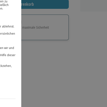
In den Warenkorb
tige Geschenk:
e Flexibilität und maximale Sicherheit
hl
bnisse.
ität
 für alle Erlebnisse einlösbar.
herheit
 & verlängerbar.