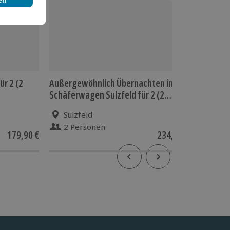
ür 2 (2
Außergewöhnlich Übernachten im
Kurzurla
Schäferwagen Sulzfeld für 2 (2
Nächte)
Sulzfeld
Brüh
2 Personen
2 P
179,90 €
234,90 €