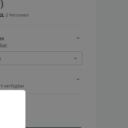
)
2 Personen
 aus 5 Bewertungen
en
sbar
)
)
rt verfügbar
ten Schritt einen Termin aus
 MwSt.)