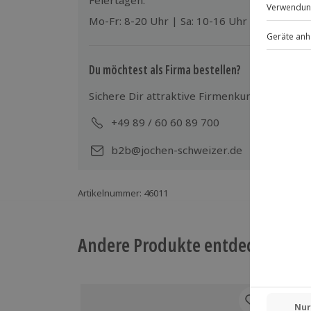
Feiertagen:
Mo-Fr: 8-20 Uhr | Sa: 10-16 Uhr
Du möchtest als Firma bestellen?
Sichere Dir attraktive Firmenkunden Vorteile
+49 89 / 60 60 89 700
Mo-
b2b@jochen-schweizer.de
Artikelnummer
:
46011
Andere Produkte entdecken