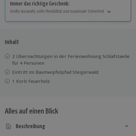
Immer das richtige Geschenk:
Große Auswahl, volle Flexibilität und maximale Sicherheit
Große Auswahl
Über 9.000 Erlebnisse.
Volle Flexibilität
Jeder Gutschein für alle Erlebnisse einlösbar.
Inhalt
Maximale Sicherheit
10 Jahre gültig & verlängerbar.
2 Übernachtungen in der Ferienwohnung Schlafstaelle
für 4 Personen
Eintritt im Baumwipfelpfad Steigerwald
1 Korb Feuerholz
Alles auf einen Blick
Beschreibung