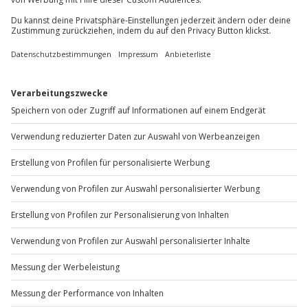
+49 89 / 60 60 89 700
Mo-Fr: 9-17 Uhr
b2b@jochen-schweizer.de
www.b2b.jochen-schweizer.de/
Artikelnummer
:
43850
Andere Produkte entdecken