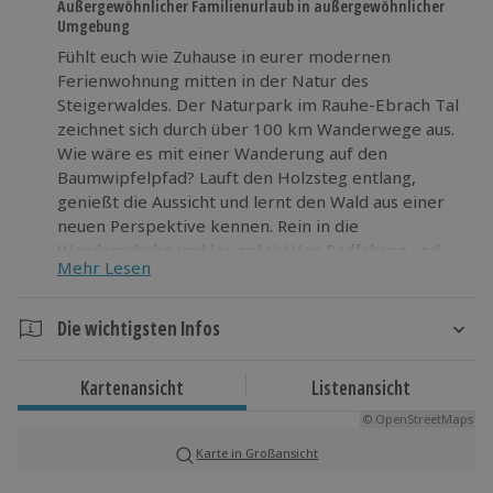
Außergewöhnlicher Familienurlaub in außergewöhnlicher
Umgebung
Fühlt euch wie Zuhause in eurer modernen
Ferienwohnung mitten in der Natur des
Steigerwaldes. Der Naturpark im Rauhe-Ebrach Tal
zeichnet sich durch über 100 km Wanderwege aus.
Wie wäre es mit einer Wanderung auf den
Baumwipfelpfad? Lauft den Holzsteg entlang,
genießt die Aussicht und lernt den Wald aus einer
neuen Perspektive kennen. Rein in die
Wanderschuhe und los geht’s! Von Radfahren und
Mehr Lesen
Klettern bis hin zu einem gemütlichen Badetag am
See ist alles möglich. Verbringt anschließend einen
gemütlichen Grillabend auf eurer Terrasse und lasst
Die wichtigsten Infos
den Tag ausklingen.
Dauer
Entscheidet euch für einen besonderen
Kartenansicht
Listenansicht
3 Tage
Familienurlaub und erlebt 2 unvergessliche Nächte
© OpenStreetMaps
2 Nächte
im Steigerwald!
Karte in Großansicht
Verfügbarkeit / Termine