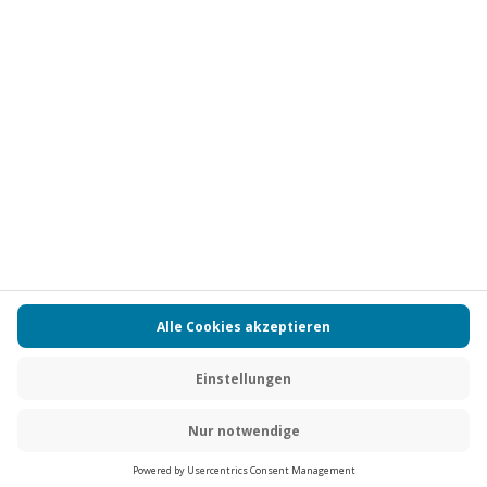
Vertrag widerrufen
FAQs
Kontakt
Zahlungsarten
Über uns
Magazin
Jobs
Partnerprogramm
Versand und Lieferung
Presse
AGB
Cookie Einstellungen
Datenschutz
Nutzungsbedingungen
Online-Marktplatz
Barrierefreiheit
Compliance
Impressum
RECHNUNG