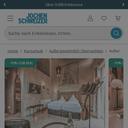
Über 9.000 Erlebnisse
Benutzerkonto
Suche nach Erlebnissen, Orten...
Home
/
Kurzurlaub
/
Außergewöhnlich Übernachten
/
Außergewöh
-15% CLUB DEAL
-15% CLU