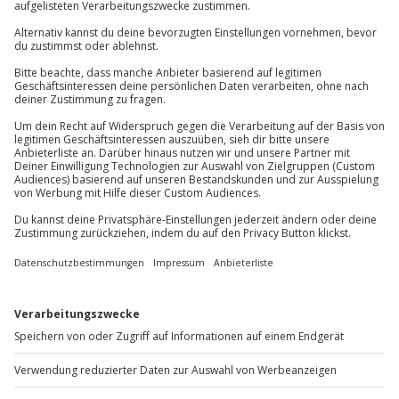
Du hast noch Fragen?
Der Gutschein ist gültig für 2 Personen.
01 205 19 24
Kontakt & FAQ
Jochen Schweizer
GmbH
Mühldorfstraße 8
81671
München
Du erreichst uns telefonisch zu folgenden Zeiten,
außer an bundesweiten Feiertagen:
Mo-Fr: 8-20 Uhr | Sa: 10-16 Uhr
Du möchtest als Firma bestellen?
Sichere Dir attraktive Firmenkunden Vorteile.