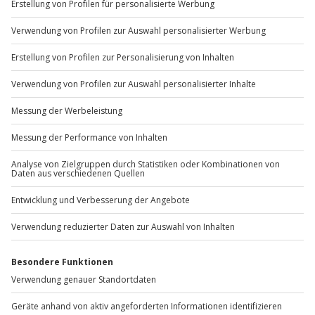
+49 89 / 60 60 89 700
Mo-Fr: 9-17 Uhr
b2b@jochen-schweizer.de
www.b2b.jochen-schweizer.de/
Artikelnummer
:
43608
Andere Produkte entdecken
-15% CLUB DEAL
-15% CLUB DEAL