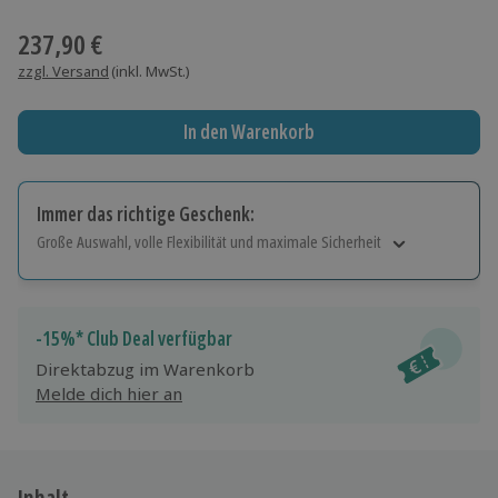
Wähle im nächsten Schritt einen Termin aus
237,90 €
zzgl. Versand
(inkl. MwSt.)
In den Warenkorb
Immer das richtige Geschenk:
Große Auswahl, volle Flexibilität und maximale Sicherheit
Große Auswahl
Über 9.000 Erlebnisse.
Volle Flexibilität
-15%* Club Deal verfügbar
Jeder Gutschein für alle Erlebnisse einlösbar.
Direktabzug im Warenkorb
Maximale Sicherheit
Melde dich hier an
10 Jahre gültig & verlängerbar.
Inhalt