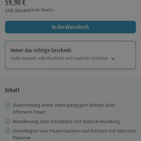
59,90 €
zzgl. Versand
(inkl. MwSt.)
In den Warenkorb
Immer das richtige Geschenk:
Große Auswahl, volle Flexibilität und maximale Sicherheit
Große Auswahl
Über 9.000 Erlebnisse.
Volle Flexibilität
Jeder Gutschein für alle Erlebnisse einlösbar.
Inhalt
Maximale Sicherheit
10 Jahre gültig & verlängerbar.
Zubereitung eines mehrgängigen Menüs über
offenem Feuer
Wanderung zum Kochplatz mit Naturerkundung
Grundlagen von Feuermachen und Kochen mit Glut und
Flamme