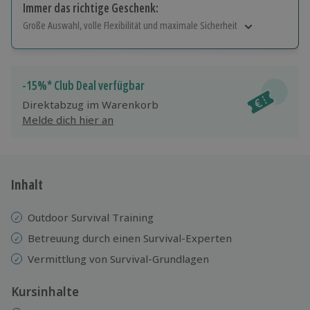
Immer das richtige Geschenk:
Große Auswahl, volle Flexibilität und maximale Sicherheit
Große Auswahl
Über 9.000 Erlebnisse.
Volle Flexibilität
-15%* Club Deal verfügbar
Jeder Gutschein für alle Erlebnisse einlösbar.
Direktabzug im Warenkorb
Maximale Sicherheit
Melde dich hier an
10 Jahre gültig & verlängerbar.
Inhalt
Outdoor Survival Training
Betreuung durch einen Survival-Experten
Vermittlung von Survival-Grundlagen
Kursinhalte