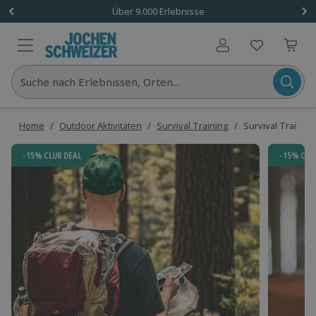
Über 9.000 Erlebnisse
Benutzerkonto
Suche nach Erlebnissen, Orten...
Home
/
Outdoor Aktivitäten
/
Survival Training
/
Survival Trainin
-15% CLUB DEAL
-15% CLU