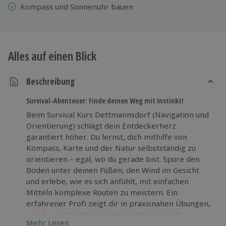
Kompass und Sonnenuhr bauen
Alles auf einen Blick
Beschreibung
Survival-Abenteuer: Finde deinen Weg mit Instinkt!
Beim Survival Kurs Dettmannsdorf (Navigation und
Orientierung) schlägt dein Entdeckerherz
garantiert höher. Du lernst, dich mithilfe von
Kompass, Karte und der Natur selbstständig zu
orientieren – egal, wo du gerade bist. Spüre den
Boden unter deinen Füßen, den Wind im Gesicht
und erlebe, wie es sich anfühlt, mit einfachen
Mitteln komplexe Routen zu meistern. Ein
erfahrener Profi zeigt dir in praxisnahen Übungen,
wie du verschiedene Kompassarten gezielt
Mehr Lesen
einsetzt, eine funktionstüchtige Sonnenuhr baust