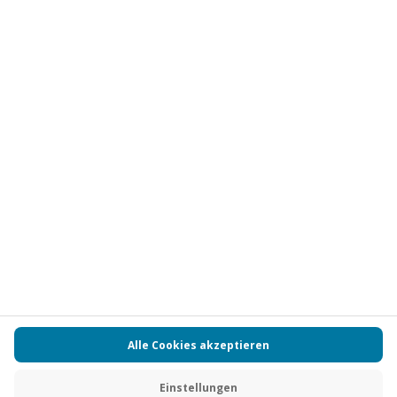
Abonnieren
Vertrag widerrufen
FAQs
Kontakt
Zahlungsarten
Über uns
Magazin
Jobs
Partnerprogramm
Versand und Lieferung
Presse
AGB
Cookie Einstellungen
Datenschutz
Nutzungsbedingungen
Online-Marktplatz
Barrierefreiheit
Compliance
Impressum
RECHNUNG