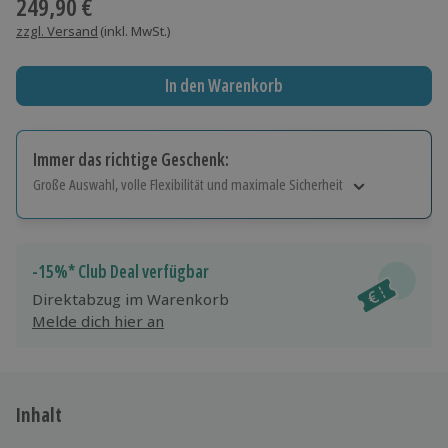
249,90 €
zzgl. Versand
(inkl. MwSt.)
In den Warenkorb
Immer das richtige Geschenk:
Große Auswahl, volle Flexibilität und maximale Sicherheit
Große Auswahl
Über 9.000 Erlebnisse.
Volle Flexibilität
-15%* Club Deal verfügbar
Jeder Gutschein für alle Erlebnisse einlösbar.
Direktabzug im Warenkorb
Maximale Sicherheit
Melde dich hier an
10 Jahre gültig & verlängerbar.
Inhalt