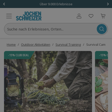
Über 9.000 Erlebnisse
Benutzerkonto
Suche nach Erlebnissen, Orten...
Home
/
Outdoor Aktivitäten
/
Survival Training
/
Survival Camp Ho
-15% CLUB DEAL
-15% CLU