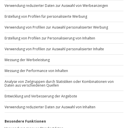
Gutschein gültig für 1 Person
Gruppengröße: 5–20 Personen
Du möchtest als Firma bestellen?
Sichere Dir attraktive Firmenkunden Vorteile.
+49 89 / 60 60 89 700
Mo-Fr: 9-17 Uhr
b2b@jochen-schweizer.de
www.b2b.jochen-schweizer.de/
Artikelnummer
:
48419
Andere Produkte entdecken