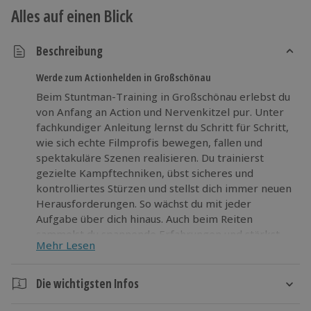
Alles auf einen Blick
Beschreibung
Werde zum Actionhelden in Großschönau
Beim Stuntman-Training in Großschönau erlebst du
von Anfang an Action und Nervenkitzel pur. Unter
fachkundiger Anleitung lernst du Schritt für Schritt,
wie sich echte Filmprofis bewegen, fallen und
spektakuläre Szenen realisieren. Du trainierst
gezielte Kampftechniken, übst sicheres und
kontrolliertes Stürzen und stellst dich immer neuen
Herausforderungen. So wächst du mit jeder
Aufgabe über dich hinaus. Auch beim Reiten
sammelst du spannende Erfahrungen und stärkst
Mehr Lesen
dein Selbstvertrauen. Das große Finale bildet eine
actionreiche Feuerszene, bei der du Mut und
Konzentration beweist. Dieses besondere Erlebnis
Die wichtigsten Infos
fordert dich körperlich und mental gleichermaßen.
Dauer
Du verbesserst deine Fitness, stärkst deinen