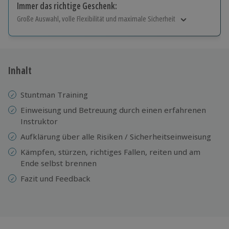
Immer das richtige Geschenk:
Große Auswahl, volle Flexibilität und maximale Sicherheit
Große Auswahl
Über 9.000 Erlebnisse.
Volle Flexibilität
Jeder Gutschein für alle Erlebnisse einlösbar.
Inhalt
Maximale Sicherheit
10 Jahre gültig & verlängerbar.
Stuntman Training
Einweisung und Betreuung durch einen erfahrenen
Instruktor
Aufklärung über alle Risiken / Sicherheitseinweisung
Kämpfen, stürzen, richtiges Fallen, reiten und am
Ende selbst brennen
Fazit und Feedback