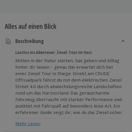
Alles auf einen Blick
Beschreibung
Lautlos ins Abenteuer: Ziesel-Tour im Harz
Mitten in der Natur starten, Gas geben und Alltag
hinter dir lassen – genau das erwartet dich bei
einer Ziesel Tour in Stiege. Direkt am CRUDE
Offroadpark fährst du mit dem elektrischen Ziesel
Street 4.0 durch abwechslungsreiche Landschaften
rund um das Harzvorland. Das geräuscharme
Fahrzeug überrascht mit starker Performance und
punktet mit Fahrspaß auf besonders leise Art. Ein
erfahrener Guide zeigt dir, wie du das Ziesel sicher
über Wiesen, Wege und durch Waldpassagen lenkst.
Mehr Lesen
Du bist mitten im Abenteuer, spürst den Fahrtwind,
riechst den Wald und genießt pure Natur – mit