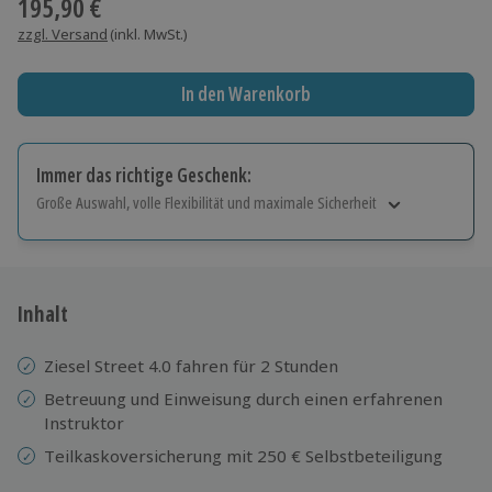
195,90 €
zzgl. Versand
(inkl. MwSt.)
In den Warenkorb
Immer das richtige Geschenk:
Große Auswahl, volle Flexibilität und maximale Sicherheit
Große Auswahl
Über 9.000 Erlebnisse.
Volle Flexibilität
Jeder Gutschein für alle Erlebnisse einlösbar.
Inhalt
Maximale Sicherheit
10 Jahre gültig & verlängerbar.
Ziesel Street 4.0 fahren für 2 Stunden
Betreuung und Einweisung durch einen erfahrenen
Instruktor
Teilkaskoversicherung mit 250 € Selbstbeteiligung