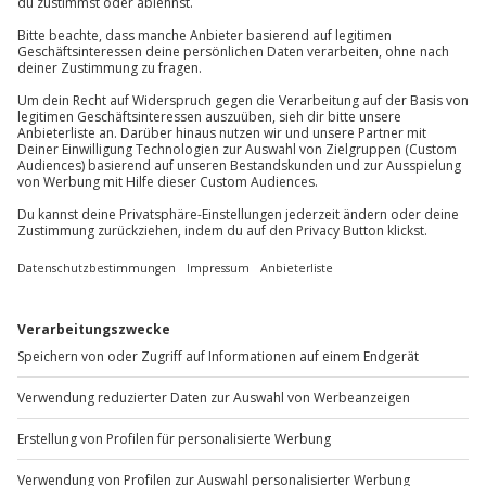
Mindestalter: 25 Jahre (Beifahrer 8 Jahre)
Kontakt & FAQ
Gewicht: max. 230 kg (beide Fahrer insgesamt)
Teilnahme für Personen mit Handicap
(Prothesen) nach Absprache mit dem
Jochen Schweizer
GmbH
Veranstalter möglich
Mühldorfstraße 8
Kein Alkohol-/Drogeneinfluss, keine Mitnahme
81671
München
von Rollstühlen möglich
Gültiger Führerschein der Klasse B (mind. 3 Jahre
Du erreichst uns telefonisch zu folgenden Zeiten,
in Fahrpraxis)
außer an bundesweiten Feiertagen:
Kaution: 2.500,00 € (in bar/Kreditkarte/EC-Karte)
Mo-Fr: 8-20 Uhr | Sa: 10-16 Uhr
Unterschriebener Haftungsausschluss (bei
Beifahrern unter 12 Jahren)
Du möchtest als Firma bestellen?
Wetter
Sichere Dir attraktive Firmenkunden Vorteile.
Bei Regen und Schnee wird das Erlebnis
verschoben (die Entscheidung obliegt dem
+49 89 / 60 60 89 700
Veranstalter)
Mo-Fr: 9-17 Uhr
Ausrüstung & Kleidung
b2b@jochen-schweizer.de