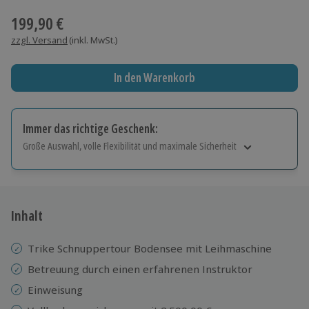
199,90 €
zzgl. Versand
(inkl. MwSt.)
In den Warenkorb
Immer das richtige Geschenk:
Große Auswahl, volle Flexibilität und maximale Sicherheit
Große Auswahl
Über 9.000 Erlebnisse.
Volle Flexibilität
Jeder Gutschein für alle Erlebnisse einlösbar.
Inhalt
Maximale Sicherheit
10 Jahre gültig & verlängerbar.
Trike Schnuppertour Bodensee mit Leihmaschine
Betreuung durch einen erfahrenen Instruktor
Einweisung